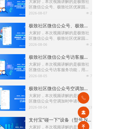
大家好，本次视频讲解的是极致社
区微信公众号、极致社区优家园小
程序在线报修、投诉建议、问卷调
2026-08-07
2
넶
查新增优化功能，下面以极致优家
园小程序为例进行演示讲解。
极致社区微信公众号、极致社区优家园费用查缴、费用预缴、缴费记录相关功能
大家好，本次视频讲解的是极致社
区微信公众号、极致社区优家园费
用查缴、费用预缴、缴费记录相关
2026-08-06
2
넶
的新功能，下面以微信公众号为例
进行演示讲解。
极致社区微信公众号访客服务功能
大家好，本次视频讲解的是极致社
区微信公众号访客服务功能，用户
可通过提交访客预约申请单获得物
2026-08-05
7
넶
业审批进入小区，并可在访客通行
申请记录查看审批进度。
极致社区微信公众号空调加时申请功能
大家好，本次视频讲解的是极致社
ꂅ
区微信公众号空调加时申请功能，
用户可通过极致社区微信公众号申
2026-08-04
13
넶
请空调加时，并可在空调加时单申
끤
请记录查看申请结果。
支付宝“碰一下”设备（型号 N8H）的碰一碰收款及打印小票功能
大家好，本次视频讲解的是支付
녠