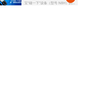
宝“碰一下”设备（型号 N8H）的碰
一碰收款及打印小票功能。该设备
2026-08-03
21
넶
支持对欠费信息、预收单、保证
金、其他收款、临时费用单进行碰
极致办公APP访客管理功能
一碰收款，并在收款成功后自动同
大家好，本次视频讲解的是极致办
步打印小票。
公APP访客管理功能，用户可通过
极致办公APP提交访客预约申请及
2026-07-31
53
넶
查看预约申请记录，对预约申请进
行审批等功能。
关于极致
新闻中心
技术支持
网站地图
公开课
4008880129
售前电话：
售后电话：400 888 7266
极致小助手 扫描关注公众号
版权所有©
深圳市极致科技股份有限公司