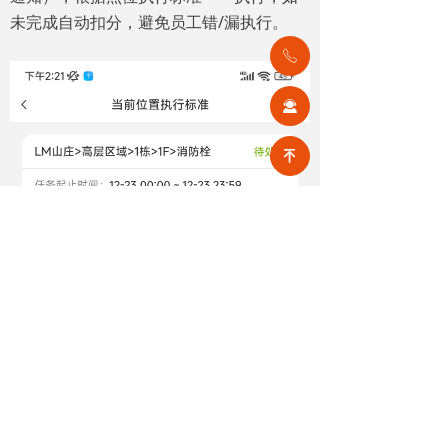
未完成自动扣分，避免员工错/漏执行。
ꂅ
끤
녠