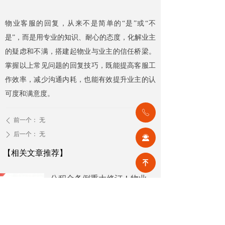
物业客服的回复，从来不是简单的“是”或“不
是”，而是用专业的知识、耐心的态度，化解业主
的疑虑和不满，搭建起物业与业主的信任桥梁。
掌握以上常见问题的回复技巧，既能提高客服工
作效率，减少沟通内耗，也能有效提升业主的认
可度和满意度。
ꂅ
前一个：
无
ꄴ
后一个：
无
ꄲ
끤
【相关文章推荐】
녠
公积金条例重大修订！物业费、装修纳入提取范围，物业行业迎来新机遇
7月31日，国务院常务会议审议通过
《国务院关于修改〈住房公积金管
理条例〉的决定(草案)》，住房公积
2026-08-05
9
넶
金提取场景迎来历史性扩容。提取