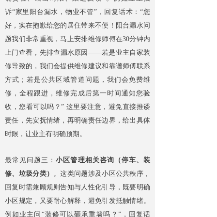
诉“家里阳台漏水，物业不管”，回复话术：“您
好，实在抱歉给您的居住带来不便！阳台漏水问
题我们非常重视，马上安排维修师傅在30分钟内
上门查看，先排查漏水原因——若是业主自家装
修导致的，我们会提供维修建议和靠谱师傅联系
方式；若是公共区域管道问题，我们会免费维
修，全程跟进，维修完成后第一时间通知您验
收，您看可以吗？” 这里要注意，避免直接推诿
责任，先安抚情绪，再明确责任边界，给出具体
时限，让业主有明确预期。
最常见问题三：
小区管理相关咨询（停车、装
修、垃圾分类）
。这类问题涉及小区公共秩序，
回复时需兼顾规则告知与人性化引导，既要明确
小区规定，又要耐心解释，避免引发抵触情绪。
例如业主问“装修可以砸承重墙吗？”，回复话