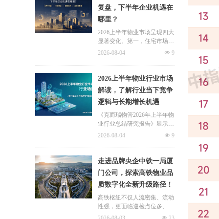
修自住住房、支付自住住房物
复盘，下半年企业机遇在
业费两大民生场景，同时设置
哪里？
兜底条款支持其他合规住房消
费。这项顶层政策调整，不仅
2026上半年物业市场呈现四大
惠及亿万缴存职工，也将深度
显著变化。第一，住宅市场全
影响存量时代的物业服务行
面进入存量化周期，老旧小区
2026-08-04
넶
9
业。
连片托管成为稳定增量来源。
零散老旧小区运营成本高、单
独经营难以盈利，连片整合、
2026上半年物业行业市场
片区化托管成为主流模式，政
解读，了解行业当下竞争
企协同搭建长效运营机制，依
逻辑与长期增长机遇
托社区增值服务反哺基础物业
服务，形成可持续经营闭环。
《克而瑞物管2026年上半年物
业行业总结研究报告》显示，
新房交付规模持续收缩，存量
2026-08-04
넶
9
老旧、微型小区治理成为行业
最大课题。以上海为标杆，全
国超16座城市落地团购物业、
走进品牌央企中铁一局厦
连片治理、政企协同新模式，
门公司，探索高铁物业品
破解小区体量小、收费低、运
质数字化全新升级路径！
营亏损、无人接管难题。
高铁枢纽不仅人流密集、流动
性强，更面临巡检点位多、频
次高、覆盖广、标准严等多重
2026-08-03
넶
23