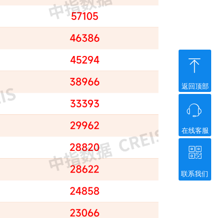
ꁸ
返回顶部
ꁱ
在线客服
ꀥ
联系我们
微信二维码