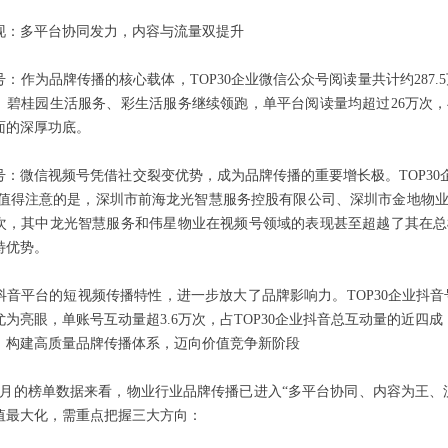
现：多平台协同发力，内容与流量双提升
：作为品牌传播的核心载体，TOP30企业微信公众号阅读量共计约287.
、碧桂园生活服务、彩生活服务继续领跑，单平台阅读量均超过26万次
面的深厚功底。
号：微信视频号凭借社交裂变优势，成为品牌传播的重要增长极。TOP30企
次。值得注意的是，深圳市前海龙光智慧服务控股有限公司、深圳市金地物
万次，其中龙光智慧服务和伟星物业在视频号领域的表现甚至超越了其在
特优势。
抖音平台的短视频传播特性，进一步放大了品牌影响力。TOP30企业抖音
尤为亮眼，单账号互动量超3.6万次，占TOP30企业抖音总互动量的近四
：构建高质量品牌传播体系，迈向价值竞争新阶段
6年3月的榜单数据来看，物业行业品牌传播已进入“多平台协同、内容为王
值最大化，需重点把握三大方向：