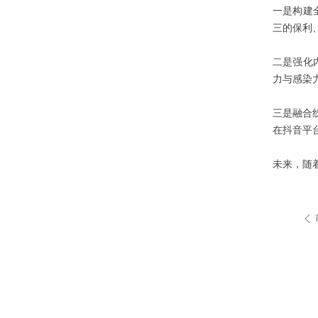
一是构建
三的保利
二是强化
力与感染
三是融合
在抖音平
未来，随
ꄴ