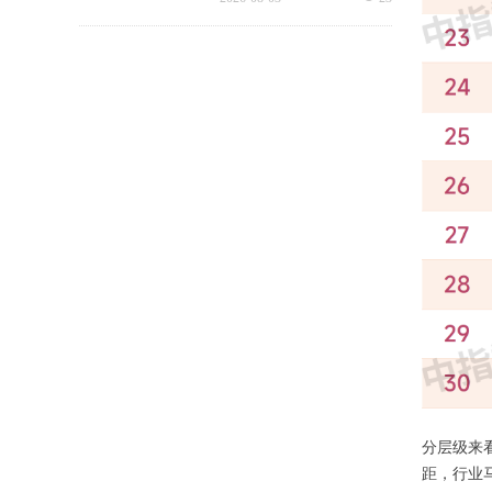
挑战，极致科技结合中铁一局
厦门公司的实际运营情况，为
其打造适配高铁业务场景的数
字化品质运营方案：通过搭建
标准库量化作业细则，按需动
态调整春运、节假日等特殊时
段的巡检需求，依托照片墙留
存巡检实景，杜绝作弊、敷衍
巡检；借助任务日历直观了解
已完成、未完成、超时、问题
工单等状态，并智能督办超时
工单，搭配品质运营报表落地
精细化运营管理需求，全方位
筑牢高铁物业品质防线！
分层级来看
距，行业