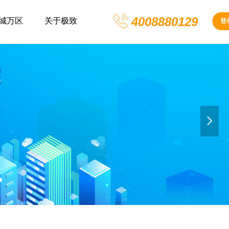
4008880129
城万区
关于极致
登
넲