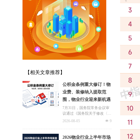
【相关文章推荐】
公积金条例重大修订！物
业费、装修纳入提取范
围，物业行业迎来新机遇
7月31日，国务院常务会议审
议通过《国务院关于修改〈住
房公积金管理条例〉的决定
2026-08-05
넶
9
(草案)》，住房公积金提取场
景迎来历史性扩容。提取情形
由原有6种拓展至9种，新增装
2026物业行业上半年市场