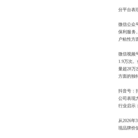
分平台表
微信公众号
保利服务
户粘性方
微信视频
1.9万
量超28
方面的独
抖音号：
公司表现
行业启示
从202
现品牌价