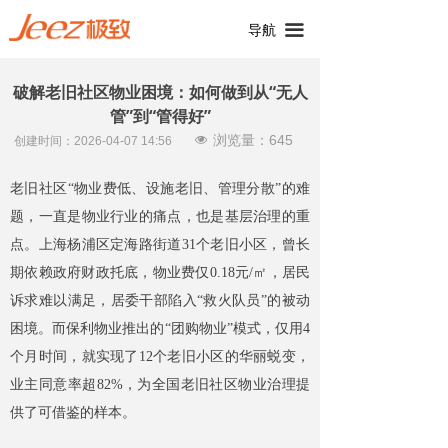
끀
导航
破解老旧社区物业困境：如何做到从“无人
管”到“管得好”
浏览量：
645
넶
创建时间：
2026-04-07
14:56
老旧社区“物业费低、设施老旧、管理分散”的难
题，一直是物业行业的痛点，也是基层治理的重
点。上海杨浦区定海路街道31个老旧小区，曾长
期依赖政府财政托底，物业费仅0.18元/㎡，居民
诉求难以满足，居委干部陷入“救火队员”的被动
困境。而保利物业推出的“团购物业”模式，仅用4
个月时间，就实现了12个老旧小区的华丽蜕变，
业主同意率超82%，为全国老旧社区物业治理提
供了可借鉴的样本。