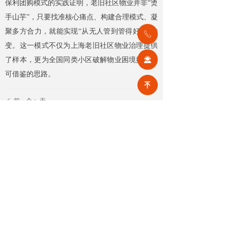
保利团购模式的实践证明，老旧社区物业并非“烫
手山芋”，只要找准核心痛点、构建合理模式、凝
聚多方合力，就能实现“从无人管到管得好”的转
ꂅ
变。这一模式不仅为上海老旧社区物业治理提供
끤
了样本，更为全国同类小区破解物业困境提供了
可借鉴的思路。
녠
前一个：
无
ꄴ
后一个：
无
ꄲ
【相关文章推荐】
公积金条例重大修订！物业费、装修纳入提取范围，物业行业迎来新机遇
7月31日，国务院常务会议审议通过
《国务院关于修改〈住房公积金管
理条例〉的决定(草案)》，住房公积
2026-08-05
8
넶
金提取场景迎来历史性扩容。提取
情形由原有6种拓展至9种，新增装
2026物业行业上半年市场复盘，下半年企业机遇在哪里？
修自住住房、支付自住住房物业费
2026上半年物业市场呈现四大显著