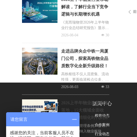
片区化托管成为主流模式，政
解读，了解行业当下竞争
企协同搭建长效运营机制，依
前
ꄴ
逻辑与长期增长机遇
托社区增值服务反哺基础物业
服务，形成可持续经营闭环。
《克而瑞物管2026年上半年物
业行业总结研究报告》显示，
新房交付规模持续收缩，存量
2026-08-04
넶
30
老旧、微型小区治理成为行业
最大课题。以上海为标杆，全
国超16座城市落地团购物业、
走进品牌央企中铁一局厦
连片治理、政企协同新模式，
门公司，探索高铁物业品
破解小区体量小、收费低、运
质数字化全新升级路径！
营亏损、无人接管难题。
高铁枢纽不仅人流密集、流动
性强，更面临巡检点位多、频
次高、覆盖广、标准严等多重
2026-08-03
넶
33
挑战，极致科技结合中铁一局
厦门公司的实际运营情况，为
其打造适配高铁业务场景的数
2026上半年物业政策密集
关于极致
新闻中心
字化品质运营方案：通过搭建
落地，15大领域全面收
标准库量化作业细则，按需动
公司简介
极致动态
紧，合规精细化时代到来
态调整春运、节假日等特殊时
请您留言
段的巡检需求，依托照片墙留
荣誉与资质
合作案例
伴随《物业管理条例》修订、
存巡检实景，杜绝作弊、敷衍
十五五规划纳入物业板块，行
感谢您的关注，当前客服人员不在
联系我们
行业动态
巡检；借助任务日历直观了解
业彻底告别野蛮扩张模式，合