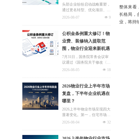
头部企业纷纷启动战略重塑，
整体来看
通过更名转型、优化项目、升
长格局，
级服务、挖掘增值收入等多重
2026-08-07
넶
9
举措，主动适应新市场环境，
业，将持
一系列经营动作，也为行业下
半年发展指明方向。
公积金条例重大修订！物
业费、装修纳入提取范
围，物业行业迎来新机遇
7月31日，国务院常务会议审
议通过《国务院关于修改〈住
房公积金管理条例〉的决定
2026-08-05
넶
18
(草案)》，住房公积金提取场
景迎来历史性扩容。提取情形
由原有6种拓展至9种，新增装
2026物业行业上半年市场
修自住住房、支付自住住房物
复盘，下半年企业机遇在
业费两大民生场景，同时设置
哪里？
兜底条款支持其他合规住房消
费。这项顶层政策调整，不仅
2026上半年物业市场呈现四大
惠及亿万缴存职工，也将深度
显著变化。第一，住宅市场全
影响存量时代的物业服务行
面进入存量化周期，老旧小区
2026-08-04
넶
32
业。
连片托管成为稳定增量来源。
零散老旧小区运营成本高、单
独经营难以盈利，连片整合、
2026上半年物业行业市场