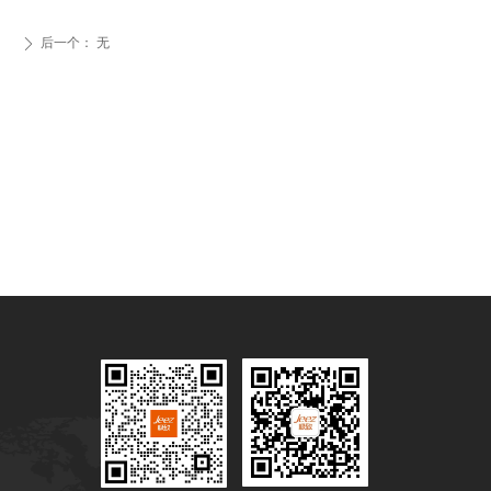
后一个：
无
ꄲ