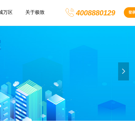
4008880129
城万区
关于极致
登
넲