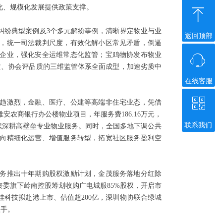
化、规模化发展提供政策支撑。
ꁸ
纠纷典型案例及3个多元解纷事例，清晰界定物业与业
返回顶部
，统一司法裁判尺度，有效化解小区常见矛盾，倒逼
业企业，强化安全运维常态化监管；宝鸡物协发布物业
ꁱ
督查、协会评品质的三维监管体系全面成型，加速劣质中
在线客服
ꀥ
趋激烈，金融、医疗、公建等高端非住宅业态，凭借
农商银行办公楼物业项目，年服务费186.16万元，
联系我们
持续深耕高壁垒专业物业服务。同时，全国多地下调公共
微信二维码
向精细化运营、增值服务转型，拓宽社区服务盈利空
务推出十年期购股权激励计划，金茂服务落地分红除
委旗下岭南控股筹划收购广电城服85%股权，开启市
科技拟赴港上市、估值超200亿，深圳物协联合绿城
抓手。