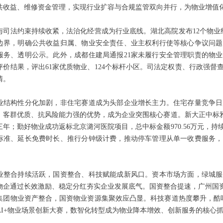
共收益、维修资金管理，实现行业扩容与合规监管双向并行，为物业增值
与司法约束持续收紧，法治化经营成为行业底线。湖北高院发布12个物业
边界，明确公共收益归属、物业安全责任、业主权利行使等核心争议问题
服务、透明公示。此外，成都住建局通报21家未履行安全管理职责的物
评价结果，评出61家优质物业、124个标杆小区。司法定权责、行政强
清。
业结构性分化加剧，非住宅赛道成为头部企业增长主力。住宅存量竞争日
、客群优质、抗风险能力强的优势，成为企业突围核心赛道。新大正中标雅安
三年；勤好物业成功返标北京潞河医院项目，总中标金额970.56万元，
标准、延长免费时长、推行分钟级计费，推动停车管理从单一收费服务，
业整合持续活跃，国资整合、科技赋能成新风口。资本市场方面，绿城服
物企通过长效激励、稳定分红夯实企业发展底气。国资整合提速，广州国资
集团物业资产整合，国资物业资源集聚效应凸显。科技赛道热度攀升，酷哇
AI+物业场景创新大赛，数智化转型成为物业降本增效、创新服务的核心