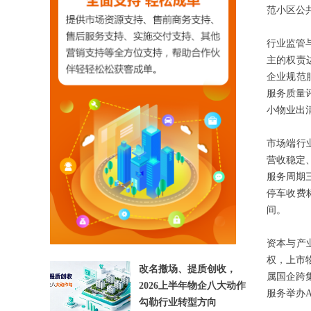
范小区公
行业监管
主的权责
企业规范
服务质量
小物业出
市场端行
【相关文章推荐】
营收稳定
服务周期
停车收费
间。
资本与产
权，上市
改名撤场、提质创收，
属国企跨
2026上半年物企八大动作
服务举办
勾勒行业转型方向