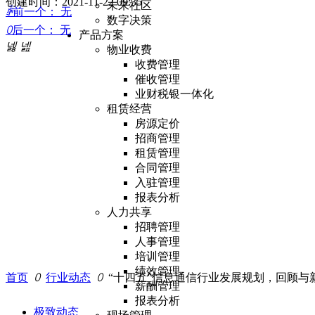
创建时间：
2021-11-22
09:35
未来社区
ꄴ
前一个：
无
数字决策
ꄲ
后一个：
无
产品方案
넳
넲
物业收费
收费管理
催收管理
业财税银一体化
租赁经营
房源定价
招商管理
租赁管理
合同管理
入驻管理
报表分析
人力共享
招聘管理
人事管理
培训管理
绩效管理
首页
ꄲ
行业动态
ꄲ
“十四五”信息通信行业发展规划，回顾与
薪酬管理
报表分析
极致动态