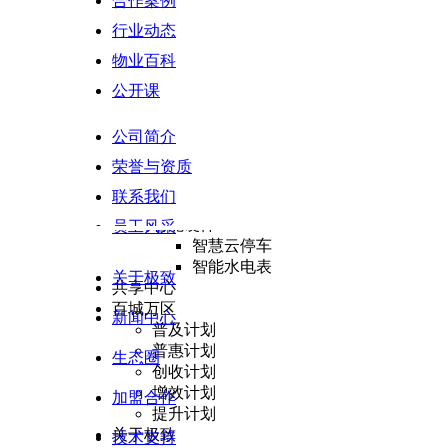
合作案例
履约验收
行业动态
结算管理
增值运营
物业百科
生活服务
公开课
惠民服务
BI决策支持
公司简介
数据指标库
数据模型
荣誉与资质
多端决策
联系我们
数据安全
智能硬件
员工风采
智慧云停车
智能水电表
关于极致
共享中心
百城万区
新闻中心
普及计划
普惠计划
生态圈
创收计划
增效计划
加盟合作
提升计划
关于极致
技术支持