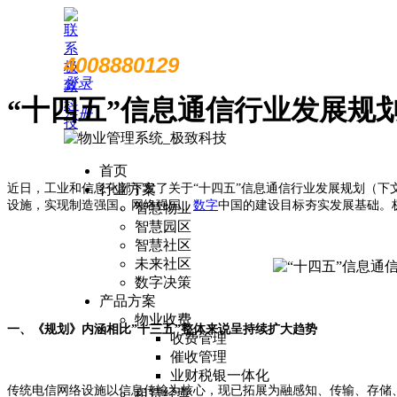
4008880129
登录
“十四五”信息通信行业发展规
注册
首页
近日，工业和信息化部下发了关于“十四五”信息通信行业发展规划（下文
行业方案
设施，实现制造强国、网络强国、
数字
中国的建设目标夯实发展基础。
智慧物业
智慧园区
智慧社区
未来社区
数字决策
产品方案
物业收费
一、《规划》内涵相比”十三五”整体来说呈持续扩大趋势
收费管理
催收管理
业财税银一体化
传统电信网络设施以信息传输为核心，现已拓展为融感知、传输、存储、
租赁经营