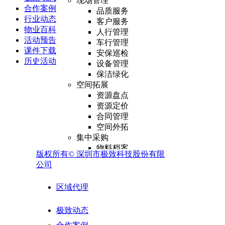
现场管理
合作案例
品质服务
行业动态
客户服务
物业百科
人行管理
活动预告
车行管理
课件下载
安保巡检
历史活动
设备管理
保洁绿化
空间拓展
资源盘点
资源定价
合同管理
空间外拓
集中采购
物料档案
版权所有©
深圳市极致科技股份有限
采购管理
公司
库存管理
供应商管理
区域代理
报表分析
外包业务
极致动态
外包资源管理
供应商合同管理