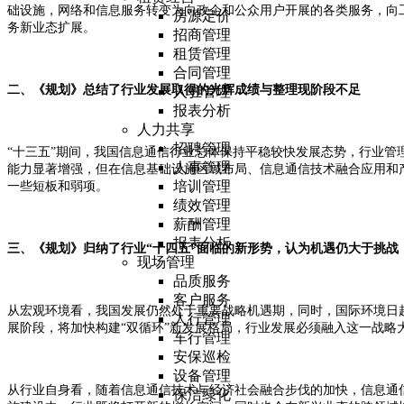
础设施，网络和信息服务转变为向政企和公众用户开展的各类服务，向
房源定价
务新业态扩展。
招商管理
租赁管理
合同管理
二、《规划》总结了行业发展取得的光辉成绩与整理现阶段不足
入驻管理
报表分析
人力共享
招聘管理
“十三五”期间，我国信息通信行业总体保持平稳较快发展态势，行业管
人事管理
能力显著增强，但在信息基础设施区域布局、信息通信技术融合应用和
培训管理
一些短板和弱项。
绩效管理
薪酬管理
报表分析
三、《规划》归纳了行业“十四五”面临的新形势，认为机遇仍大于挑战
现场管理
品质服务
客户服务
从宏观环境看，我国发展仍然处于重要战略机遇期，同时，国际环境日
人行管理
展阶段，将加快构建“双循环”新发展格局，行业发展必须融入这一战略
车行管理
安保巡检
设备管理
从行业自身看，随着信息通信技术与经济社会融合步伐的加快，信息通
保洁绿化