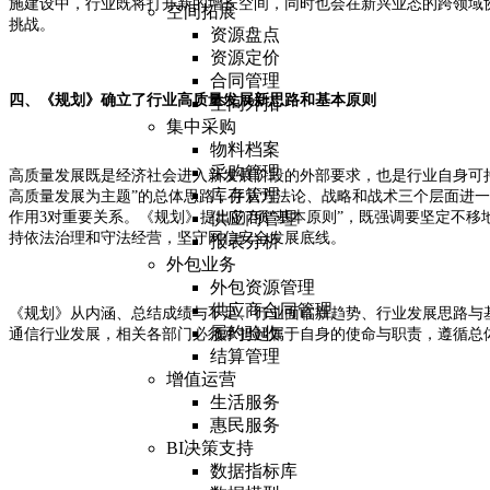
施建设中，行业既将打开新的增长空间，同时也会在新兴业态的跨领域
空间拓展
挑战。
资源盘点
资源定价
合同管理
四、《规划》确立了行业高质量发展新思路和基本原则
空间外拓
集中采购
物料档案
采购管理
高质量发展既是经济社会进入新发展阶段的外部要求，也是行业自身可持
库存管理
高质量发展为主题”的总体思路，并从方法论、战略和战术三个层面进
作用3对重要关系。《规划》提出的7项“基本原则”，既强调要坚定不
供应商管理
持依法治理和守法经营，坚守网信安全发展底线。
报表分析
外包业务
外包资源管理
供应商合同管理
《规划》从内涵、总结成绩与不足、行业面临新趋势、行业发展思路与
履约验收
通信行业发展，相关各部门必须承担起属于自身的使命与职责，遵循总
结算管理
增值运营
生活服务
惠民服务
BI决策支持
数据指标库