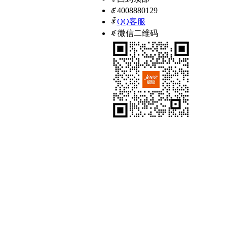
ꂅ
4008880129
ꁗ
QQ客服
ꀥ
微信二维码