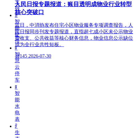
支
人民日报专题报道：账目透明成物业行业转型
持
核心突破口
ꀉ
智
近日，中消协发布住宅小区物业服务专项调查报告，人
能
民日报同步刊发专题报道，直指超七成小区未公示物业
硬
费收支、公共收益等核心财务信息，物业信息公示缺位
件
成为全行业共性短板。
ꁹ
智
넶
145
2026-07-30
慧
云
停
车
ꁹ
智
能
水
电
表
ꄁ
生