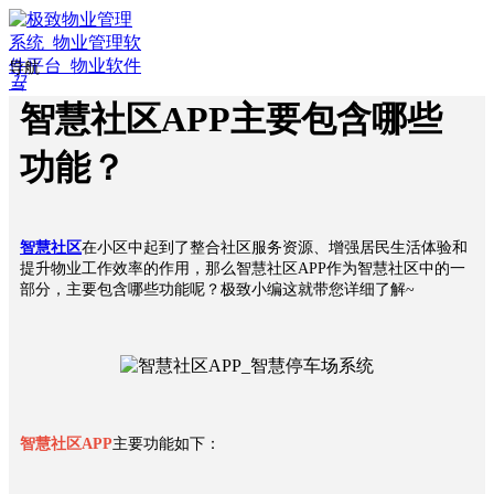
导航
끀
ꁲ
智慧社区APP主要包含哪些
ꀇ
功能？
首
页
ꄁ
行
智慧社区
在小区中起到了整合社区服务资源、增强居民生活体验和
业
提升物业工作效率的作用，那么智慧社区APP作为智慧社区中的一
方
部分，主要包含哪些功能呢？极致小编这就带您详细了解~
案
ꀉ
智
慧
物
业
智慧社区APP
主要功能如下：
ꀉ
智