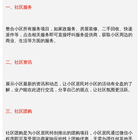
慧
一、社区服务
社
区
ꀉ
智
整合小区所有服务项目，如家政服务、房屋装修、二手回收、快递
慧
派件等，点击相关服务即可直接呼叫服务提供商，获取小区周边的
商业、生活等方面的服务。
园
区
ꀉ
未
二、社区资讯
来
社
区
展示小区最新的资讯和动态，让小区居民对小区的活动有全盘的了
ꀉ
解，业户能在此进行交流，分享自己的观点，让社区氛围更活跃。
数
字
决
三、社区团购
策
ꄁ
产
社区团购是为小区居民特别推出的团购项目，小区居民通过微信小
品
程序即可享受周边商家响应的线上团购优惠，无需办理任何其他手