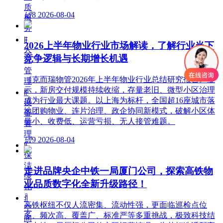
质
넶
8
2026-08-04
服
务
ꁹ
2026上半年物业行业市场解读，了解行业当下
人
竞争逻辑与长期增长机遇
行
管
《克而瑞物管2026年上半年物业行业总结研究报告》显
理
示，新房交付规模持续收缩，存量老旧、微型小区治理
ꁹ
成为行业最大课题。以上海为标杆，全国超16座城市落
设
地团购物业、连片治理、政企协同新模式，破解小区体
备
量小、收费低、运营亏损、无人接管难题。
管
理
넶
9
2026-08-04
ꁹ
保
洁
走进品牌央企中铁一局厦门公司，探索高铁物
绿
业品质数字化全新升级路径！
化
ꀉ
高铁枢纽不仅人流密集、流动性强，更面临巡检点位
空
多、频次高、覆盖广、标准严等多重挑战，极致科技结
间