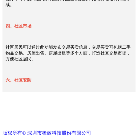
方
续。
案
ꀉ
物
四、社区市场
业
收
费
ꁹ
社区居民可以通过此功能发布交易买卖信息，交易买卖可包括二手
催
物品交易、房屋出售、房屋出租等多个方面，打造社区交易市场，
方便社区居民。
收
管
理
ꀉ
六、社区安防
租
赁
经
社区安防借助AI能力，增强社区安全指数，如线上巡更，APP自动
营
运行图片巡更，供相关物业工作人员高效开展工作。
ꁹ
招
商
智慧社区APP
，一方面可以轻松实现日常服务、物业维修等物业管
管
版权所有©
深圳市极致科技股份有限公司
理功能，另一方面，智能化管理可以大大优化物业团队的管理结
理