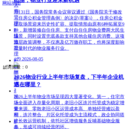
范围，物业行业迎来新机遇
网站地图
人
事
7月31日，国务院常务会议审议通过《国务院关于修改
管
〈住房公积金管理条例〉的决定(草案)》，住房公积金
理
提取场景迎来历史性扩容。提取情形由原有6种拓展至9
ꁹ
种，新增装修自住住房、支付自住住房物业费两大民生
绩
场景，同时设置兜底条款支持其他合规住房消费。这项
效
顶层政策调整，不仅惠及亿万缴存职工，也将深度影响
管
存量时代的物业服务行业。
理
넶
9
2026-08-05
ꁹ
薪
넶
浏览量：
0
酬
2026物业行业上半年市场复盘，下半年企业机
管
遇在哪里？
理
ꀉ
2026上半年物业市场呈现四大显著变化。第一，住宅市
现
场全面进入存量化周期，老旧小区连片托管成为稳定增
场
量来源。零散老旧小区运营成本高、单独经营难以盈
管
利，连片整合、片区化托管成为主流模式，政企协同搭
理
建长效运营机制，依托社区增值服务反哺基础物业服
ꁹ
务，形成可持续经营闭环。
品