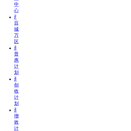
中
心
ꄁ
百
城
万
区
ꀉ
普
惠
计
划
ꀉ
创
收
计
划
ꀉ
增
效
计