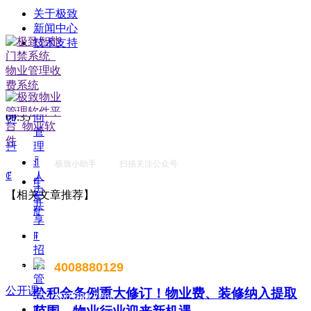
构，提高物业办公效率，降低物业管理运营成本。
关于极致
ꁹ
新闻中心
租
技术支持
赁
ꄴ
前一个：
无
管
ꄲ
后一个：
无
理
ꁹ
合
创建时间：
2022-03-11
09:35
同
녠
管
理
끤
ꀉ
极致小助手 扫描关注公众号
ꂅ
人
电
力
【相关文章推荐】
脑
共
版
享
ꁹ
招
聘
4008880129
售前电话：
管
公开课
公积金条例重大修订！物业费、装修纳入提取
理
售后电话：400 888 7266
ꁹ