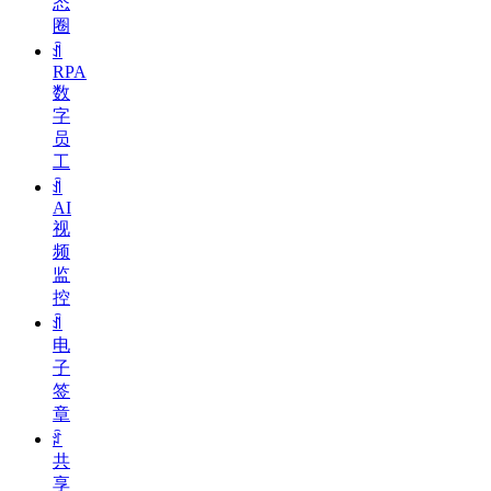
态
圈
ꀉ
RPA
数
字
员
工
ꀉ
AI
视
频
监
控
ꀉ
电
子
签
章
ꄁ
共
享