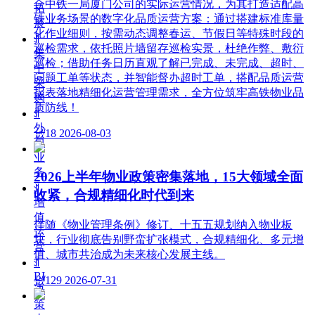
合中铁一局厦门公司的实际运营情况，为其打造适配高
拓
铁业务场景的数字化品质运营方案：通过搭建标准库量
展
化作业细则，按需动态调整春运、节假日等特殊时段的
ꀉ
巡检需求，依托照片墙留存巡检实景，杜绝作弊、敷衍
集
巡检；借助任务日历直观了解已完成、未完成、超时、
中
问题工单等状态，并智能督办超时工单，搭配品质运营
采
报表落地精细化运营管理需求，全方位筑牢高铁物业品
购
质防线！
ꀉ
外
넶
18
2026-08-03
包
业
务
2026上半年物业政策密集落地，15大领域全面
ꀉ
收紧，合规精细化时代到来
增
值
伴随《物业管理条例》修订、十五五规划纳入物业板
运
块，行业彻底告别野蛮扩张模式，合规精细化、多元增
营
值、城市共治成为未来核心发展主线。
ꀉ
BI
넶
129
2026-07-31
决
策