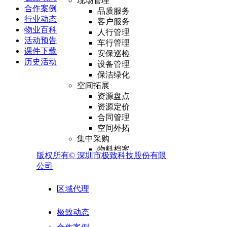
现场管理
合作案例
品质服务
行业动态
客户服务
物业百科
人行管理
活动预告
车行管理
课件下载
安保巡检
历史活动
设备管理
保洁绿化
空间拓展
资源盘点
资源定价
合同管理
空间外拓
集中采购
物料档案
版权所有©
深圳市极致科技股份有限
采购管理
公司
库存管理
供应商管理
区域代理
报表分析
外包业务
极致动态
外包资源管理
供应商合同管理