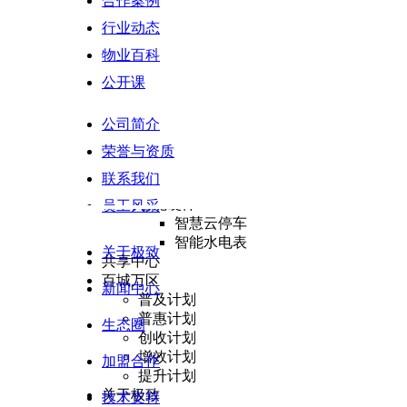
合作案例
履约验收
行业动态
结算管理
增值运营
物业百科
生活服务
公开课
惠民服务
BI决策支持
公司简介
数据指标库
数据模型
荣誉与资质
多端决策
联系我们
数据安全
智能硬件
员工风采
智慧云停车
智能水电表
关于极致
共享中心
百城万区
新闻中心
普及计划
普惠计划
生态圈
创收计划
增效计划
加盟合作
提升计划
关于极致
技术支持