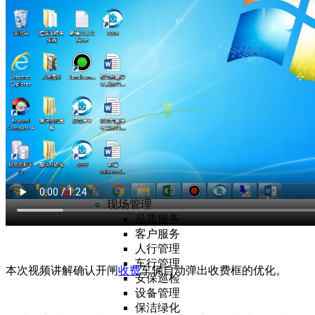
房源定价
招商管理
租赁管理
合同管理
入驻管理
报表分析
人力共享
招聘管理
人事管理
培训管理
绩效管理
薪酬管理
报表分析
现场管理
品质服务
客户服务
人行管理
车行管理
本次视频讲解确认开闸
收费
车辆自动弹出收费框的优化。
安保巡检
设备管理
保洁绿化