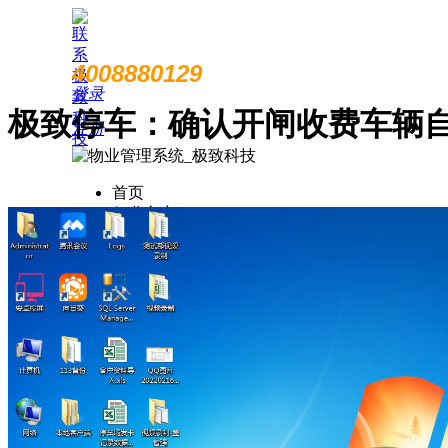
4008880129
登录
极致停车：确认开闸收费车辆
注册
首页
行业方案
智慧物业
智慧园区
智慧社区
未来社区
数字决策
产品方案
物业收费
收费管理
催收管理
业财税银一体化
租赁经营