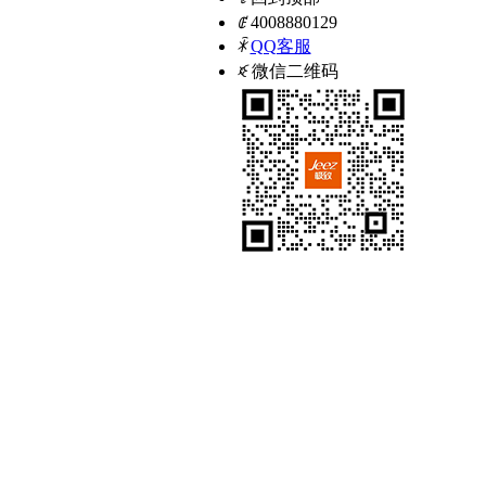
ꂅ
4008880129
ꁗ
QQ客服
ꀥ
微信二维码