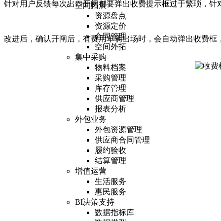
针对用户反馈每次出口开闸都要弹出收费提示框过于繁琐，针
空间拓展
资源盘点
资源定价
合同管理
改进后，确认开闸后，有费用车辆出场时，会自动弹出收费框
空间外拓
集中采购
物料档案
采购管理
库存管理
供应商管理
报表分析
外包业务
外包资源管理
供应商合同管理
履约验收
结算管理
增值运营
生活服务
惠民服务
BI决策支持
数据指标库