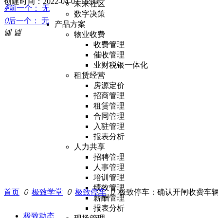
创建时间：
2022-04-07
15:33
未来社区
ꄴ
前一个：
无
数字决策
ꄲ
后一个：
无
产品方案
넳
넲
物业收费
收费管理
催收管理
业财税银一体化
租赁经营
房源定价
招商管理
租赁管理
合同管理
入驻管理
报表分析
人力共享
招聘管理
人事管理
培训管理
绩效管理
首页
ꄲ
极致学堂
ꄲ
极致停车
ꄲ
极致停车：确认开闸收费车
薪酬管理
报表分析
极致动态