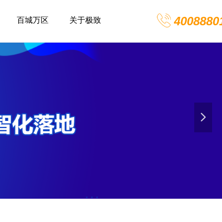
4008880
百城万区
关于极致
넲