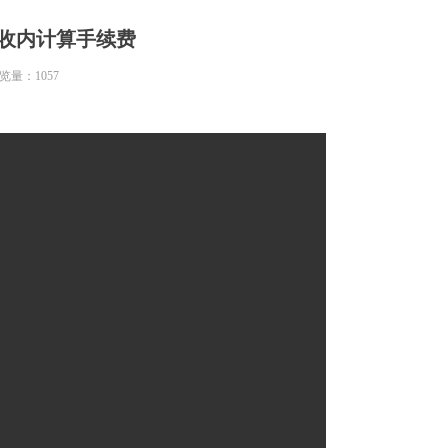
托收内计算手续费
览量：
1057