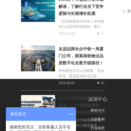
片区化托管成为主流模式，政
解读，了解行业当下竞争
企协同搭建长效运营机制，依
前
ꄴ
逻辑与长期增长机遇
托社区增值服务反哺基础物业
服务，形成可持续经营闭环。
《克而瑞物管2026年上半年物
业行业总结研究报告》显示，
新房交付规模持续收缩，存量
2026-08-04
넶
47
老旧、微型小区治理成为行业
最大课题。以上海为标杆，全
国超16座城市落地团购物业、
走进品牌央企中铁一局厦
连片治理、政企协同新模式，
门公司，探索高铁物业品
破解小区体量小、收费低、运
质数字化全新升级路径！
营亏损、无人接管难题。
高铁枢纽不仅人流密集、流动
性强，更面临巡检点位多、频
次高、覆盖广、标准严等多重
2026-08-03
넶
45
挑战，极致科技结合中铁一局
厦门公司的实际运营情况，为
其打造适配高铁业务场景的数
2026上半年物业政策密集
关于极致
新闻中心
字化品质运营方案：通过搭建
落地，15大领域全面收
标准库量化作业细则，按需动
公司简介
极致动态
紧，合规精细化时代到来
态调整春运、节假日等特殊时
请您留言
段的巡检需求，依托照片墙留
荣誉与资质
合作案例
伴随《物业管理条例》修订、
存巡检实景，杜绝作弊、敷衍
十五五规划纳入物业板块，行
感谢您的关注，当前客服人员不在
联系我们
行业动态
巡检；借助任务日历直观了解
业彻底告别野蛮扩张模式，合