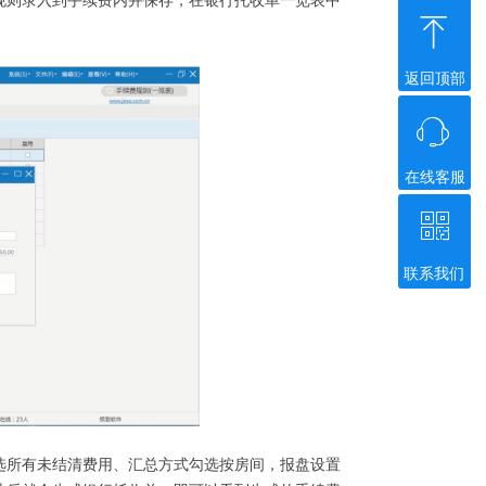
规则录入到手续费内并保存，在银行托收单一览表中
ꁸ
。
返回顶部
ꁱ
在线客服
ꀥ
联系我们
微信二维码
选所有未结清费用、汇总方式勾选按房间，报盘设置