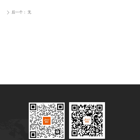
后一个：
无
ꄲ