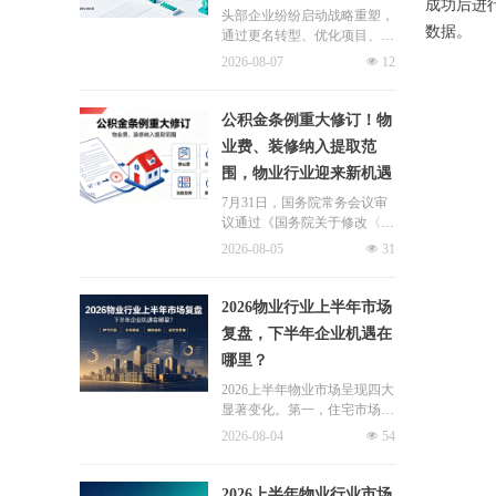
成功后进
头部企业纷纷启动战略重塑，
数据。
通过更名转型、优化项目、升
级服务、挖掘增值收入等多重
2026-08-07
넶
12
举措，主动适应新市场环境，
一系列经营动作，也为行业下
半年发展指明方向。
公积金条例重大修订！物
业费、装修纳入提取范
围，物业行业迎来新机遇
7月31日，国务院常务会议审
议通过《国务院关于修改〈住
房公积金管理条例〉的决定
2026-08-05
넶
31
(草案)》，住房公积金提取场
景迎来历史性扩容。提取情形
由原有6种拓展至9种，新增装
2026物业行业上半年市场
修自住住房、支付自住住房物
复盘，下半年企业机遇在
业费两大民生场景，同时设置
哪里？
兜底条款支持其他合规住房消
费。这项顶层政策调整，不仅
2026上半年物业市场呈现四大
惠及亿万缴存职工，也将深度
显著变化。第一，住宅市场全
影响存量时代的物业服务行
面进入存量化周期，老旧小区
2026-08-04
넶
54
业。
连片托管成为稳定增量来源。
零散老旧小区运营成本高、单
独经营难以盈利，连片整合、
2026上半年物业行业市场