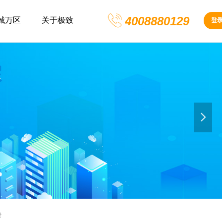
4008880129
城万区
关于极致
登
넲
费