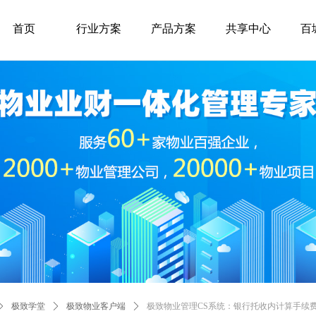
首页
行业方案
产品方案
共享中心
百
ꄲ
极致学堂
ꄲ
极致物业客户端
ꄲ
极致物业管理CS系统：银行托收内计算手续