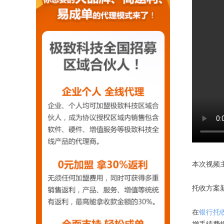
本次视频
托收方案
在
银行托