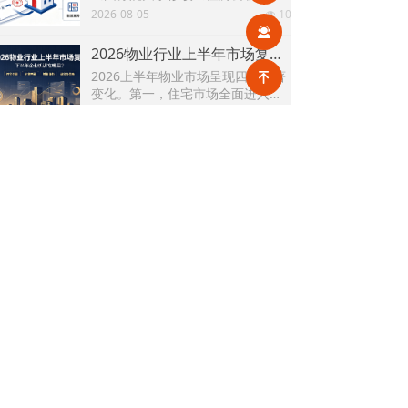
理条例〉的决定(草案)》，住房公积
2026-08-05
10
넶
金提取场景迎来历史性扩容。提取
끤
情形由原有6种拓展至9种，新增装
2026物业行业上半年市场复盘，下半年企业机遇在哪里？
修自住住房、支付自住住房物业费
2026上半年物业市场呈现四大显著
녠
两大民生场景，同时设置兜底条款
变化。第一，住宅市场全面进入存
支持其他合规住房消费。这项顶层
量化周期，老旧小区连片托管成为
2026-08-04
10
政策调整，不仅惠及亿万缴存职
넶
稳定增量来源。零散老旧小区运营
工，也将深度影响存量时代的物业
成本高、单独经营难以盈利，连片
服务行业。
2026上半年物业行业市场解读，了解行业当下竞争逻辑与长期增长机遇
整合、片区化托管成为主流模式，
《克而瑞物管2026年上半年物业行
政企协同搭建长效运营机制，依托
业总结研究报告》显示，新房交付
社区增值服务反哺基础物业服务，
规模持续收缩，存量老旧、微型小
2026-08-04
13
形成可持续经营闭环。
넶
区治理成为行业最大课题。以上海
为标杆，全国超16座城市落地团购
走进品牌央企中铁一局厦门公司，探索高铁物业品质数字化全新升级路径！
物业、连片治理、政企协同新模
高铁枢纽不仅人流密集、流动性
式，破解小区体量小、收费低、运
强，更面临巡检点位多、频次高、
营亏损、无人接管难题。
覆盖广、标准严等多重挑战，极致
2026-08-03
27
넶
科技结合中铁一局厦门公司的实际
运营情况，为其打造适配高铁业务
2026上半年物业政策密集落地，15大领域全面收紧，合规精细化时代到来
场景的数字化品质运营方案：通过
伴随《物业管理条例》修订、十五
搭建标准库量化作业细则，按需动
五规划纳入物业板块，行业彻底告
态调整春运、节假日等特殊时段的