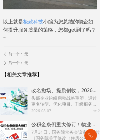
以上就是
极致科技
小编为您总结的物企如
何提升服务质量的策略，您都get到了吗？
~
前一个：
无
ꄴ
后一个：
无
ꄲ
【相关文章推荐】
改名撤场、提质创收，2026上半年物企八大动作勾勒行业转型方向
头部企业纷纷启动战略重塑，通过
更名转型、优化项目、升级服务、
挖掘增值收入等多重举措，主动适
2026-08-07
2
넶
应新市场环境，一系列经营动作，
也为行业下半年发展指明方向。
公积金条例重大修订！物业费、装修纳入提取范围，物业行业迎来新机遇
7月31日，国务院常务会议审议通过
ꂅ
《国务院关于修改〈住房公积金管