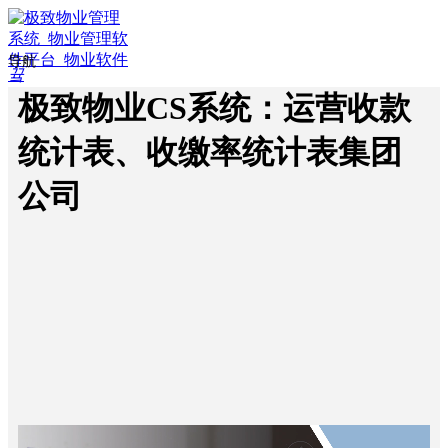
导航
끀
ꁲ
极致物业CS系统：运营收款
ꀇ
统计表、收缴率统计表集团
首
页
公司
ꄁ
行
业
方
案
ꀉ
智
慧
物
业
ꀉ
智