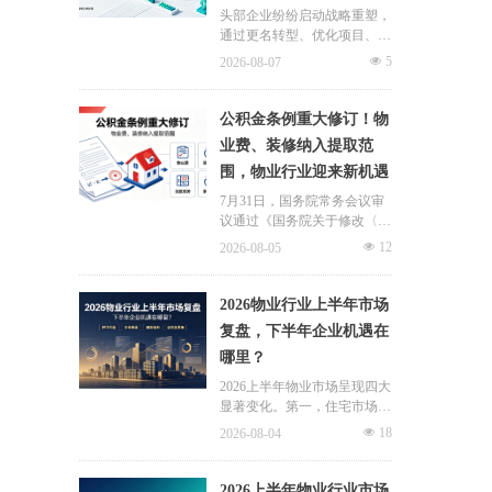
头部企业纷纷启动战略重塑，
通过更名转型、优化项目、升
级服务、挖掘增值收入等多重
넶
5
2026-08-07
举措，主动适应新市场环境，
一系列经营动作，也为行业下
半年发展指明方向。
公积金条例重大修订！物
业费、装修纳入提取范
围，物业行业迎来新机遇
7月31日，国务院常务会议审
议通过《国务院关于修改〈住
房公积金管理条例〉的决定
넶
12
2026-08-05
(草案)》，住房公积金提取场
景迎来历史性扩容。提取情形
由原有6种拓展至9种，新增装
2026物业行业上半年市场
修自住住房、支付自住住房物
复盘，下半年企业机遇在
业费两大民生场景，同时设置
哪里？
兜底条款支持其他合规住房消
费。这项顶层政策调整，不仅
2026上半年物业市场呈现四大
惠及亿万缴存职工，也将深度
显著变化。第一，住宅市场全
影响存量时代的物业服务行
面进入存量化周期，老旧小区
넶
18
2026-08-04
业。
连片托管成为稳定增量来源。
零散老旧小区运营成本高、单
独经营难以盈利，连片整合、
2026上半年物业行业市场