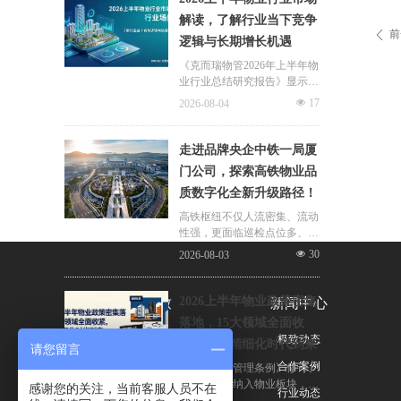
片区化托管成为主流模式，政
解读，了解行业当下竞争
企协同搭建长效运营机制，依
前
ꄴ
逻辑与长期增长机遇
托社区增值服务反哺基础物业
服务，形成可持续经营闭环。
《克而瑞物管2026年上半年物
业行业总结研究报告》显示，
新房交付规模持续收缩，存量
넶
17
2026-08-04
老旧、微型小区治理成为行业
最大课题。以上海为标杆，全
国超16座城市落地团购物业、
走进品牌央企中铁一局厦
连片治理、政企协同新模式，
门公司，探索高铁物业品
破解小区体量小、收费低、运
质数字化全新升级路径！
营亏损、无人接管难题。
高铁枢纽不仅人流密集、流动
性强，更面临巡检点位多、频
次高、覆盖广、标准严等多重
넶
30
2026-08-03
挑战，极致科技结合中铁一局
厦门公司的实际运营情况，为
其打造适配高铁业务场景的数
2026上半年物业政策密集
关于极致
新闻中心
字化品质运营方案：通过搭建
落地，15大领域全面收
标准库量化作业细则，按需动
公司简介
极致动态
紧，合规精细化时代到来
态调整春运、节假日等特殊时
请您留言
段的巡检需求，依托照片墙留
荣誉与资质
合作案例
伴随《物业管理条例》修订、
存巡检实景，杜绝作弊、敷衍
十五五规划纳入物业板块，行
感谢您的关注，当前客服人员不在
联系我们
行业动态
巡检；借助任务日历直观了解
业彻底告别野蛮扩张模式，合