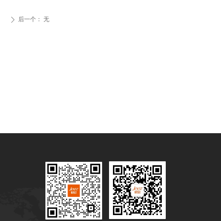
后一个：
无
ꄲ