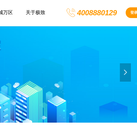
4008880129
城万区
关于极致
登
넲