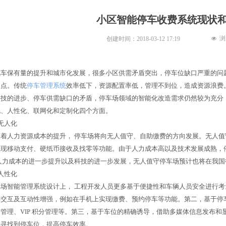
小区智能停车收费系统现状
浏
创建时间：
2018-03-12
17:19
넶
保有量的提升和城市化发展，很多小区供需矛盾突出，停车位缺口严重的问题
痛点。传统
停车管理系统
效率低下，资源配置率低，管理不到位，造成资源浪费
的进步、停车供需缺口的矛盾，停车场领域的智能化改造需求仍然较为充分，
化、人性化、联网化和定制化四个方面。
无人化
人力资源成本的提升， 停车场将向无人值守、自助缴费的方向发展。无人值
实现移动支付、硬纸币接收及找零等功能。由于人力成本高以及技术发展成熟，
人力成本的进一步提升以及科技的进一步发展，无人值守停车场预计也将在我国
人性化
智能管理系统设计上， 工程开发人员更多基于便捷性和车辆人员安全进行考
的交互及互动性增强，例如在手机上实现缴费、预约停车等功能。第二，基于停
管理、VIP 积分管理等。第三，基于车位的精确诱导，借助多媒体信息发布
速寻找到停车位，提高停车效率。