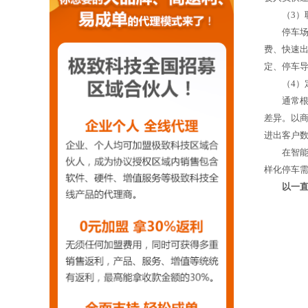
（3）
停车场的
费、快速出
定、停车
（4）
通常根据
差异。以
进出客户
在智能交
样化停车
以一直