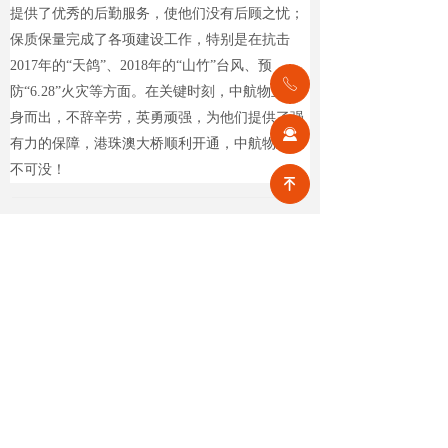
提供了优秀的后勤服务，使他们没有后顾之忧；
保质保量完成了各项建设工作，特别是在抗击
2017年的“天鸽”、2018年的
“山竹”台风、预
ꂅ
防“6.28”火灾等方面。在关键时刻，中航物业挺
身而出，不辞辛劳，英勇顽强，为他们提供了强
끤
有力的保障，港珠澳大桥顺利开通，中航物业功
不可没！
녠
前一个：
无
ꄴ
后一个：
无
ꄲ
【相关文章推荐】
改名撤场、提质创收，2026上半年物企八大动作勾勒行业转型方向
头部企业纷纷启动战略重塑，通过
更名转型、优化项目、升级服务、
挖掘增值收入等多重举措，主动适
넶
12
2026-08-07
应新市场环境，一系列经营动作，
也为行业下半年发展指明方向。
公积金条例重大修订！物业费、装修纳入提取范围，物业行业迎来新机遇