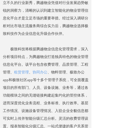
立不久的行业新秀，腾越物业凭借对行业发展趋势敏
锐的洞察力，清晰的认识到建立智能化的物业管理信
息化平台才是立足市场的重要举措。经过深入调研分
析对比市场主流服务
商综合
实力后，腾越物业选择极
致科技作为企业信息化升级合作伙伴。
极致科技将根据腾越物业信息化管理需求，深入
分析项目特点，为腾越物业打造独具特色的物业管理
信息化平台。该平台包含收费管理、品质管理、工程
管理、
租赁管理
、
协同办公
、物料管理、极致办公
app和极致社区app等十多个管理子系统，可全面覆盖
项目的所有部门、人员、设备设施、业务等，通过各
功能模块之间的无缝链接构建起集约化的管控体系，
进而深度优化业务流程、业务标准、执行效率。基层
工作情况、设施设备管理情况、入驻企业全貌信息都
可实时
上传并智能
分级汇总分析。灵活的收费管理设
置、报表智能化分级汇总、一站式便捷的客户关系管