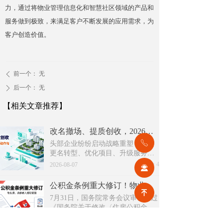
力，通过将物业管理信息化和智慧社区领域的产品和
服务做到极致，来满足客户不断发展的应用需求，为
客户创造价值。
前一个：
无
ꄴ
后一个：
无
ꄲ
【相关文章推荐】
改名撤场、提质创收，2026上半年物企八大动作勾勒行业转型方向
ꂅ
头部企业纷纷启动战略重塑，通过
更名转型、优化项目、升级服务、
挖掘增值收入等多重举措，主动适
넶
4
2026-08-07
끤
应新市场环境，一系列经营动作，
也为行业下半年发展指明方向。
公积金条例重大修订！物业费、装修纳入提取范围，物业行业迎来新机遇
녠
7月31日，国务院常务会议审议通过
《国务院关于修改〈住房公积金管
理条例〉的决定(草案)》，住房公积
넶
12
2026-08-05