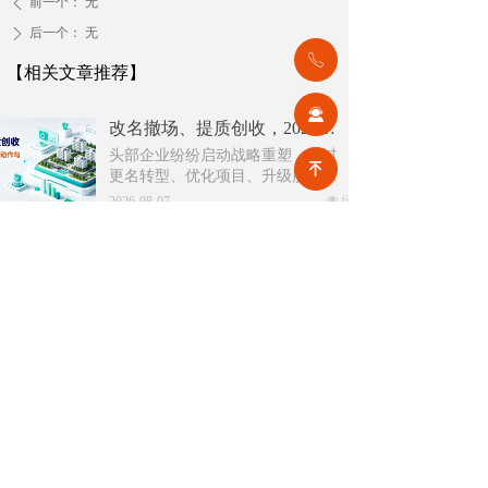
前一个：
无
ꄴ
后一个：
无
ꄲ
ꂅ
【相关文章推荐】
끤
改名撤场、提质创收，2026上半年物企八大动作勾勒行业转型方向
头部企业纷纷启动战略重塑，通过
녠
更名转型、优化项目、升级服务、
挖掘增值收入等多重举措，主动适
넶
6
2026-08-07
应新市场环境，一系列经营动作，
也为行业下半年发展指明方向。
公积金条例重大修订！物业费、装修纳入提取范围，物业行业迎来新机遇
7月31日，国务院常务会议审议通过
《国务院关于修改〈住房公积金管
理条例〉的决定(草案)》，住房公积
넶
12
2026-08-05
金提取场景迎来历史性扩容。提取
情形由原有6种拓展至9种，新增装
2026物业行业上半年市场复盘，下半年企业机遇在哪里？
修自住住房、支付自住住房物业费
2026上半年物业市场呈现四大显著
两大民生场景，同时设置兜底条款
变化。第一，住宅市场全面进入存
支持其他合规住房消费。这项顶层
量化周期，老旧小区连片托管成为
넶
20
政策调整，不仅惠及亿万缴存职
2026-08-04
稳定增量来源。零散老旧小区运营
工，也将深度影响存量时代的物业
成本高、单独经营难以盈利，连片
服务行业。
2026上半年物业行业市场解读，了解行业当下竞争逻辑与长期增长机遇