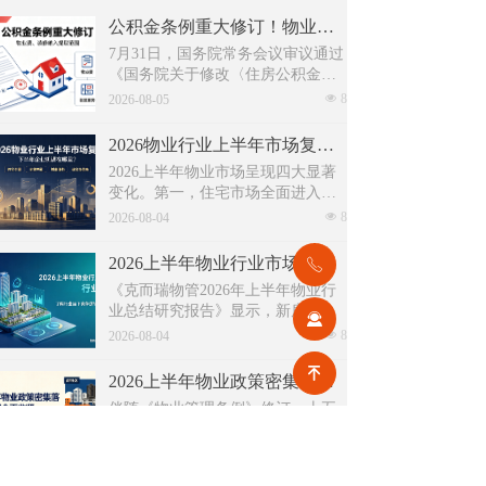
公积金条例重大修订！物业费、装修纳入提取范围，物业行业迎来新机遇
7月31日，国务院常务会议审议通过
《国务院关于修改〈住房公积金管
理条例〉的决定(草案)》，住房公积
넶
8
2026-08-05
金提取场景迎来历史性扩容。提取
情形由原有6种拓展至9种，新增装
2026物业行业上半年市场复盘，下半年企业机遇在哪里？
修自住住房、支付自住住房物业费
2026上半年物业市场呈现四大显著
两大民生场景，同时设置兜底条款
变化。第一，住宅市场全面进入存
支持其他合规住房消费。这项顶层
量化周期，老旧小区连片托管成为
넶
8
政策调整，不仅惠及亿万缴存职
2026-08-04
稳定增量来源。零散老旧小区运营
工，也将深度影响存量时代的物业
成本高、单独经营难以盈利，连片
服务行业。
2026上半年物业行业市场解读，了解行业当下竞争逻辑与长期增长机遇
ꂅ
整合、片区化托管成为主流模式，
《克而瑞物管2026年上半年物业行
政企协同搭建长效运营机制，依托
业总结研究报告》显示，新房交付
社区增值服务反哺基础物业服务，
끤
规模持续收缩，存量老旧、微型小
넶
8
形成可持续经营闭环。
2026-08-04
区治理成为行业最大课题。以上海
为标杆，全国超16座城市落地团购
녠
2026上半年物业政策密集落地，15大领域全面收紧，合规精细化时代到来
物业、连片治理、政企协同新模
伴随《物业管理条例》修订、十五
式，破解小区体量小、收费低、运
五规划纳入物业板块，行业彻底告
营亏损、无人接管难题。
别野蛮扩张模式，合规精细化、多
넶
121
2026-07-31
元增值、城市共治成为未来核心发