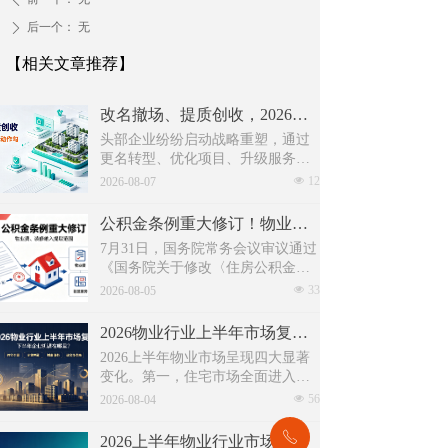
后一个：
无
ꄲ
【相关文章推荐】
改名撤场、提质创收，2026上半年物企八大动作勾勒行业转型方向
头部企业纷纷启动战略重塑，通过
更名转型、优化项目、升级服务、
挖掘增值收入等多重举措，主动适
넶
12
2026-08-07
应新市场环境，一系列经营动作，
也为行业下半年发展指明方向。
公积金条例重大修订！物业费、装修纳入提取范围，物业行业迎来新机遇
7月31日，国务院常务会议审议通过
《国务院关于修改〈住房公积金管
理条例〉的决定(草案)》，住房公积
넶
33
2026-08-05
金提取场景迎来历史性扩容。提取
情形由原有6种拓展至9种，新增装
2026物业行业上半年市场复盘，下半年企业机遇在哪里？
修自住住房、支付自住住房物业费
2026上半年物业市场呈现四大显著
两大民生场景，同时设置兜底条款
变化。第一，住宅市场全面进入存
支持其他合规住房消费。这项顶层
量化周期，老旧小区连片托管成为
넶
56
政策调整，不仅惠及亿万缴存职
2026-08-04
稳定增量来源。零散老旧小区运营
工，也将深度影响存量时代的物业
成本高、单独经营难以盈利，连片
ꂅ
服务行业。
2026上半年物业行业市场解读，了解行业当下竞争逻辑与长期增长机遇