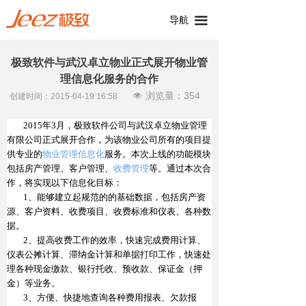
导航
끀
极致软件与武汉卓立物业正式展开物业管
理信息化服务的合作
浏览量：
354
넶
创建时间：
2015-04-19
16:58
201
5
年
3
月，极致软件公司与武汉卓立物业管理
有限公司正式展开合作，为该物业公司所有的项目提
供专业的
物业管理信息化
服务。本次上线的功能模块
包括房产管理、客户管理、
收费管理
等。通过本次合
作，将实现以下信息化目标：
1
、能够建立起规范的的基础数据，包括房产资
源、客户资料、收费项目、收费标准和仪表、各种数
据。
2
、提高收费工作的效率，快速完成费用计算、
仪表公摊计算、滞纳金计算和单据打印工作，快速处
理各种现金缴款、银行托收、预收款、保证金（押
金）等业务。
3
、方便、快捷地查询各种费用报表、欠款报