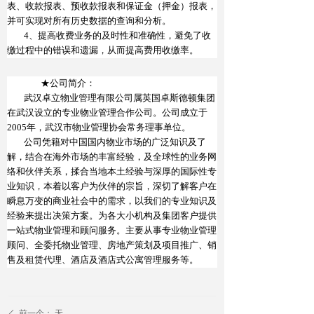
表、收款报表、预收款报表和保证金（押金）报表，
并可实现对所有历史数据的查询和分析。
4
、提高收费业务的及时性和准确性，避免了收
缴过程中的错误和遗漏，从而提高费用收缴率。
★
公司简介：
武汉卓立物业管理有限公司属英国卓斯德顿集团
在武汉设立的专业物业管理合作公司。公司成立
于
200
5
年，武汉市物业管理协会常务理事单位
。
公司凭籍对中国国内物业市场的广泛知识及了
解，结合在海外市场的丰富经验，及全球性的业务网
络和伙伴关系，揉合当地本土经验与深厚的国际性专
业知识，本着以客户为伙伴的宗旨，深切了解客户在
瞬息万变的商业社会中的需求，以我们的专业知识及
经验来提出决策方案。为各大小机构及集团客户提供
一站式物业管理和顾问服务。主要从事专业物业管理
顾问、全委托物业管理、房地产策划及项目推广、销
售及租赁代理、酒店及酒店式公寓管理服务等。
前一个：
无
ꄴ