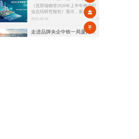
整合、片区化托管成为主流模式，
《克而瑞物管2026年上半年物业行
政企协同搭建长效运营机制，依托
业总结研究报告》显示，新房交付
끤
社区增值服务反哺基础物业服务，
规模持续收缩，存量老旧、微型小
넶
50
形成可持续经营闭环。
2026-08-04
区治理成为行业最大课题。以上海
녠
为标杆，全国超16座城市落地团购
走进品牌央企中铁一局厦门公司，探索高铁物业品质数字化全新升级路径！
物业、连片治理、政企协同新模
高铁枢纽不仅人流密集、流动性
式，破解小区体量小、收费低、运
强，更面临巡检点位多、频次高、
营亏损、无人接管难题。
覆盖广、标准严等多重挑战，极致
넶
45
2026-08-03
科技结合中铁一局厦门公司的实际
运营情况，为其打造适配高铁业务
2026上半年物业政策密集落地，15大领域全面收紧，合规精细化时代到来
场景的数字化品质运营方案：通过
伴随《物业管理条例》修订、十五
搭建标准库量化作业细则，按需动
五规划纳入物业板块，行业彻底告
态调整春运、节假日等特殊时段的
别野蛮扩张模式，合规精细化、多
넶
196
巡检需求，依托照片墙留存巡检实
2026-07-31
元增值、城市共治成为未来核心发
景，杜绝作弊、敷衍巡检；借助任
展主线。
务日历直观了解已完成、未完成、
关于极致
新闻中心
技术支持
超时、问题工单等状态，并智能督
办超时工单，搭配品质运营报表落
网站地图
公开课
地精细化运营管理需求，全方位筑
4008880129
售前电话：
牢高铁物业品质防线！
售后电话：400 888 7266