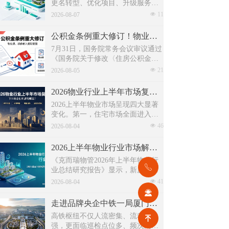
更名转型、优化项目、升级服务、
挖掘增值收入等多重举措，主动适
넶
11
2026-08-07
应新市场环境，一系列经营动作，
也为行业下半年发展指明方向。
公积金条例重大修订！物业费、装修纳入提取范围，物业行业迎来新机遇
7月31日，国务院常务会议审议通过
《国务院关于修改〈住房公积金管
理条例〉的决定(草案)》，住房公积
넶
21
2026-08-05
金提取场景迎来历史性扩容。提取
情形由原有6种拓展至9种，新增装
2026物业行业上半年市场复盘，下半年企业机遇在哪里？
修自住住房、支付自住住房物业费
2026上半年物业市场呈现四大显著
两大民生场景，同时设置兜底条款
变化。第一，住宅市场全面进入存
支持其他合规住房消费。这项顶层
量化周期，老旧小区连片托管成为
넶
46
政策调整，不仅惠及亿万缴存职
2026-08-04
稳定增量来源。零散老旧小区运营
工，也将深度影响存量时代的物业
成本高、单独经营难以盈利，连片
服务行业。
2026上半年物业行业市场解读，了解行业当下竞争逻辑与长期增长机遇
整合、片区化托管成为主流模式，
《克而瑞物管2026年上半年物业行
政企协同搭建长效运营机制，依托
ꂅ
业总结研究报告》显示，新房交付
社区增值服务反哺基础物业服务，
规模持续收缩，存量老旧、微型小
넶
41
形成可持续经营闭环。
2026-08-04
区治理成为行业最大课题。以上海
끤
为标杆，全国超16座城市落地团购
走进品牌央企中铁一局厦门公司，探索高铁物业品质数字化全新升级路径！
物业、连片治理、政企协同新模
高铁枢纽不仅人流密集、流动性
녠
式，破解小区体量小、收费低、运
强，更面临巡检点位多、频次高、
营亏损、无人接管难题。