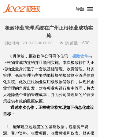
导航
끀
极致物业管理系统在广州正根物业成功实
施
浏览量：
600
넶
创建时间：
2013-08-30
00:00
8
月伊始，极致软件公司再传佳讯！
极致软件
与
正根物业成功签约并且顺利实施。本次极致软件为正
根物业量身打造了一套以基础管理、收费管理、财务
管理、仓库管理为主要功能模块的极致物业管理信息
化系统。此次正根物业应用极致物管软件，从现代企
业管理的角度出发，对各项业务进行集中管理，将大
大地降低企业的管理成本，并为公司管理层的经营决
策提供有效的数据依据
。
通过本次合作，正根物业将实现如下信息化建设
目标：
1
、能够建立起规范的的基础数据，包括房产资
源、客户资料、收费项目、收费标准和
仪
表、财务报