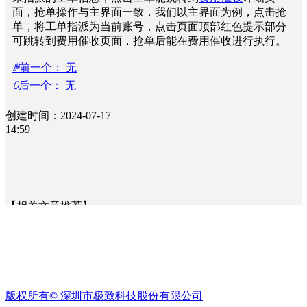
方
面，抢单操作与主界面一致，我们以主界面为例，点击抢
案
单，将工单指派为当前账号，点击页面顶部红色提示部分
ꀉ
可跳转到费用催收页面，抢单后能在费用催收进行执行。
物
业
ꄴ
前一个：
无
收
ꄲ
后一个：
无
费
ꁹ
创建时间：
2024-07-17
催
14:59
收
管
理
ꀉ
租
赁
【相关文章推荐】
经
营
ꁹ
招
商
管
版权所有©
深圳市极致科技股份有限公司
极致社区微信公众号、极致社区优家园费用查
理