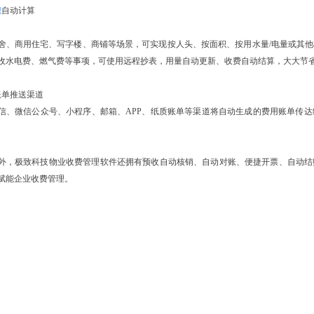
积
自动计算
舍、商用住宅、写字楼、商铺等场景，可实现按人头、按面积、按用水量/电量或其
收水电费、燃气费等事项，可使用远程抄表，用量自动更新、收费自动结算，大大节
账单推送渠道
信、微信公众号、小程序、邮箱、APP、纸质账单等渠道将自动生成的费用账单传
外，极致科技物业收费管理软件还拥有预收自动核销、自动对账、便捷开票、自动结
赋能企业收费管理。