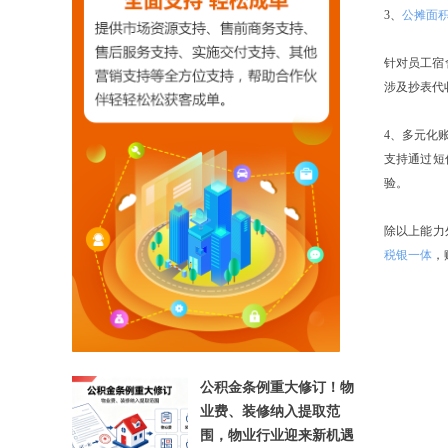
3、
公摊面
针对员工宿
涉及抄表代
4、多元化
支持通过短
验。
【相关文章推荐】
除以上能力
税银一体
，
公积金条例重大修订！物
业费、装修纳入提取范
围，物业行业迎来新机遇