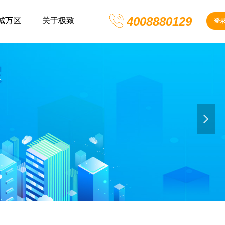
4008880129
城万区
关于极致
登
넲