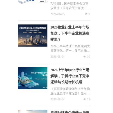
7月31日，国务院常务会议审
议通过《国务院关于修改〈住
房公积金管理条例〉的决定
2026-08-05
넶
9
(草案)》，住房公积金提取场
景迎来历史性扩容。提取情形
由原有6种拓展至9种，新增装
2026物业行业上半年市场
修自住住房、支付自住住房物
复盘，下半年企业机遇在
业费两大民生场景，同时设置
哪里？
兜底条款支持其他合规住房消
费。这项顶层政策调整，不仅
2026上半年物业市场呈现四大
惠及亿万缴存职工，也将深度
显著变化。第一，住宅市场全
影响存量时代的物业服务行
面进入存量化周期，老旧小区
2026-08-04
넶
10
业。
连片托管成为稳定增量来源。
零散老旧小区运营成本高、单
独经营难以盈利，连片整合、
2026上半年物业行业市场
片区化托管成为主流模式，政
解读，了解行业当下竞争
企协同搭建长效运营机制，依
逻辑与长期增长机遇
托社区增值服务反哺基础物业
服务，形成可持续经营闭环。
《克而瑞物管2026年上半年物
业行业总结研究报告》显示，
新房交付规模持续收缩，存量
2026-08-04
넶
12
老旧、微型小区治理成为行业
最大课题。以上海为标杆，全
国超16座城市落地团购物业、
走进品牌央企中铁一局厦