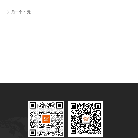
后一个：
无
ꄲ