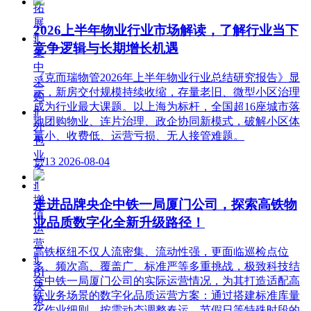
拓
展
2026上半年物业行业市场解读，了解行业当下
ꀉ
竞争逻辑与长期增长机遇
集
中
《克而瑞物管2026年上半年物业行业总结研究报告》显
采
示，新房交付规模持续收缩，存量老旧、微型小区治理
购
成为行业最大课题。以上海为标杆，全国超16座城市落
ꀉ
地团购物业、连片治理、政企协同新模式，破解小区体
外
量小、收费低、运营亏损、无人接管难题。
包
业
넶
13
2026-08-04
务
ꀉ
增
走进品牌央企中铁一局厦门公司，探索高铁物
值
业品质数字化全新升级路径！
运
营
高铁枢纽不仅人流密集、流动性强，更面临巡检点位
ꀉ
多、频次高、覆盖广、标准严等多重挑战，极致科技结
BI
合中铁一局厦门公司的实际运营情况，为其打造适配高
决
铁业务场景的数字化品质运营方案：通过搭建标准库量
策
化作业细则，按需动态调整春运、节假日等特殊时段的