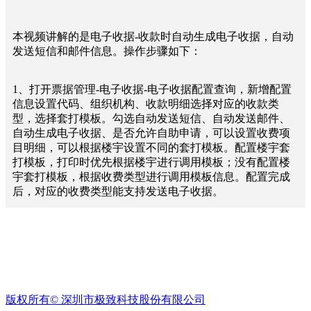
方
案
ꀉ
本视频讲解的是电子收据-收款时自动生成电子收据，自动
物
发送短信和邮件信息。操作步骤如下：
业
收
1、打开票据管理-电子收据-电子收据配置查询，新增配置
费
信息设置代码、组织机构、收款明细选择对应的收款类
ꁹ
型，选择套打模板。勾选自动发送短信、自动发送邮件、
催
自动生成电子收据、是否允许自助申请，可以设置收费项
收
目明细，可以根据楼宇设置不同的套打模板。配置楼宇套
管
打模板，打印时优先根据楼宇进行调用模板；没有配置楼
理
宇套打模板，根据收费类型进行调用模板信息。配置完成
ꀉ
后，对应的收费类型能支持发送电子收据。
租
赁
经
营
ꁹ
2、以现金收款单为例，打开现金收款单一览表查询数据信
招
息，选择需要生成电子收据的信息，点击开电子收据，弹
商
出的选择框可以勾选是否发送短信、邮件。点击联查电子
管
版权所有©
深圳市极致科技股份有限公司
收据，能联查到对应的电子收据信息，电子收据发送后会
理