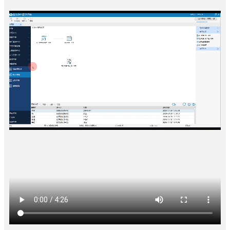
慧
社
区
ꀉ
智
慧
园
区
ꀉ
未
来
社
区
ꀉ
数
字
决
策
ꄁ
产
品