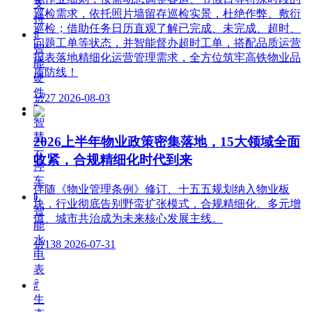
支
巡检需求，依托照片墙留存巡检实景，杜绝作弊、敷衍
持
巡检；借助任务日历直观了解已完成、未完成、超时、
ꀉ
问题工单等状态，并智能督办超时工单，搭配品质运营
智
报表落地精细化运营管理需求，全方位筑牢高铁物业品
能
质防线！
硬
件
넶
27
2026-08-03
ꁹ
智
慧
2026上半年物业政策密集落地，15大领域全面
云
收紧，合规精细化时代到来
停
车
伴随《物业管理条例》修订、十五五规划纳入物业板
ꁹ
块，行业彻底告别野蛮扩张模式，合规精细化、多元增
智
值、城市共治成为未来核心发展主线。
能
水
넶
138
2026-07-31
电
表
ꄁ
生