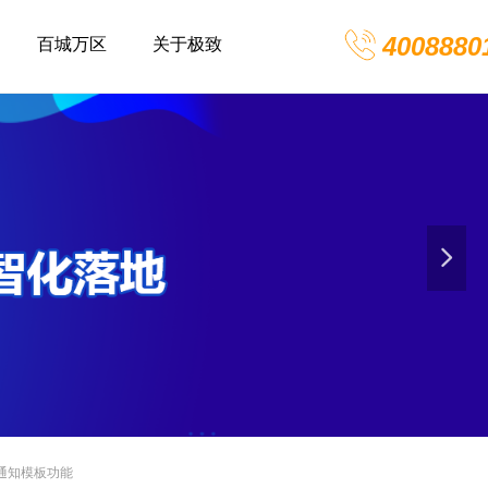
4008880
百城万区
关于极致
넲
通知模板功能