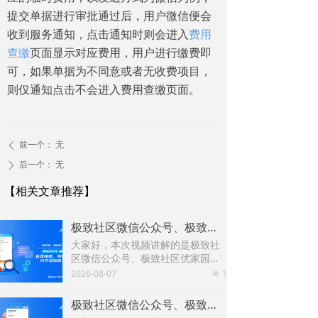
提交单据进行审批通过后，用户微信便会
收到服务通知，点击通知时则会进入
费用
查缴
页面显示对应费用，用户进行缴费即
可，如果单据为不同意或者无收费项目，
则仅通知点击不会进入费用查缴页面。
前一个：
无
ꄴ
后一个：
无
ꄲ
【相关文章推荐】
极致社区微信公众号、极致社区优家园小程序在线报修、投诉建议、问卷调查新增优化功能
大家好，本次视频讲解的是极致社
区微信公众号、极致社区优家园小
程序在线报修、投诉建议、问卷调
2026-08-07
1
넶
查新增优化功能，下面以极致优家
园小程序为例进行演示讲解。
极致社区微信公众号、极致社区优家园费用查缴、费用预缴、缴费记录相关功能