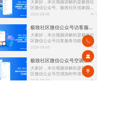
大家好，本次视频讲解的是极致社
区微信公众号、极致社区优家园费
用查缴、费用预缴、缴费记录相关
2026-08-06
1
넶
的新功能，下面以微信公众号为例
进行演示讲解。
极致社区微信公众号访客服务功能
大家好，本次视频讲解的是极致社
区微信公众号访客服务功能，用户
ꂅ
可通过提交访客预约申请单获得物
2026-08-05
2
넶
业审批进入小区，并可在访客通行
끤
申请记录查看审批进度。
极致社区微信公众号空调加时申请功能
大家好，本次视频讲解的是极致社
녠
区微信公众号空调加时申请功能，
用户可通过极致社区微信公众号申
2026-08-04
5
넶
请空调加时，并可在空调加时单申
请记录查看申请结果。
支付宝“碰一下”设备（型号 N8H）的碰一碰收款及打印小票功能
大家好，本次视频讲解的是支付
宝“碰一下”设备（型号 N8H）的碰
一碰收款及打印小票功能。该设备
2026-08-03
10
넶
支持对欠费信息、预收单、保证
金、其他收款、临时费用单进行碰
极致办公APP访客管理功能
一碰收款，并在收款成功后自动同
大家好，本次视频讲解的是极致办
步打印小票。