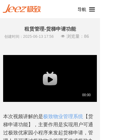
끀
导航
租赁管理-货梯申请功能
浏览量：
86
넶
创建时间：
2025-06-13
17:56
本次视频讲解的是
极致物业管理系统
【货
梯申请功能】，主要作用是实现用户可通
过极致优家园小程序来发起货梯申请，管