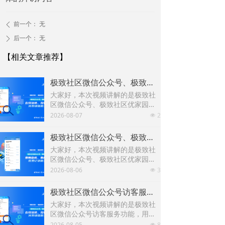
前一个：
无
ꄴ
后一个：
无
ꄲ
【相关文章推荐】
极致社区微信公众号、极致社区优家园小程序在线报修、投诉建议、问卷调查新增优化功能
大家好，本次视频讲解的是极致社
区微信公众号、极致社区优家园小
程序在线报修、投诉建议、问卷调
2026-08-07
2
넶
查新增优化功能，下面以极致优家
园小程序为例进行演示讲解。
极致社区微信公众号、极致社区优家园费用查缴、费用预缴、缴费记录相关功能
大家好，本次视频讲解的是极致社
区微信公众号、极致社区优家园费
用查缴、费用预缴、缴费记录相关
2026-08-06
3
넶
的新功能，下面以微信公众号为例
进行演示讲解。
极致社区微信公众号访客服务功能
大家好，本次视频讲解的是极致社
区微信公众号访客服务功能，用户
可通过提交访客预约申请单获得物
2026-08-05
8
넶