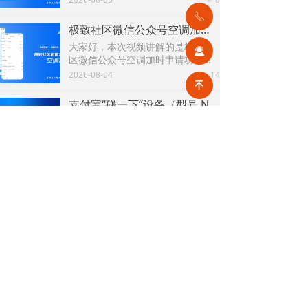
业审批进入小区，并可在访客通行
ꂅ
申请记录查看审批进度。
极致社区微信公众号空调加时申请功能
大家好，本次视频讲解的是极致社
끤
区微信公众号空调加时申请功能，
用户可通过极致社区微信公众号申
2026-08-04
14
넶
请空调加时，并可在空调加时单申
녠
请记录查看申请结果。
支付宝“碰一下”设备（型号 N8H）的碰一碰收款及打印小票功能
大家好，本次视频讲解的是支付
宝“碰一下”设备（型号 N8H）的碰
一碰收款及打印小票功能。该设备
2026-08-03
25
넶
支持对欠费信息、预收单、保证
金、其他收款、临时费用单进行碰
极致办公APP访客管理功能
一碰收款，并在收款成功后自动同
大家好，本次视频讲解的是极致办
步打印小票。
公APP访客管理功能，用户可通过
极致办公APP提交访客预约申请及
2026-07-31
55
넶
查看预约申请记录，对预约申请进
行审批等功能。
关于极致
新闻中心
技术支持
网站地图
公开课
4008880129
售前电话：