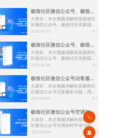
极致社区微信公众号、极致社区优家园小程序在线报修、投诉建议、问卷调查新增优化功能
大家好，本次视频讲解的是极致社
区微信公众号、极致社区优家园小
程序在线报修、投诉建议、问卷调
2026-08-07
2
넶
查新增优化功能，下面以极致优家
园小程序为例进行演示讲解。
极致社区微信公众号、极致社区优家园费用查缴、费用预缴、缴费记录相关功能
大家好，本次视频讲解的是极致社
区微信公众号、极致社区优家园费
用查缴、费用预缴、缴费记录相关
2026-08-06
3
넶
的新功能，下面以微信公众号为例
进行演示讲解。
极致社区微信公众号访客服务功能
大家好，本次视频讲解的是极致社
区微信公众号访客服务功能，用户
可通过提交访客预约申请单获得物
2026-08-05
8
넶
业审批进入小区，并可在访客通行
申请记录查看审批进度。
极致社区微信公众号空调加时申请功能
ꂅ
大家好，本次视频讲解的是极致社
区微信公众号空调加时申请功能，
用户可通过极致社区微信公众号申
2026-08-04
13
끤
넶
请空调加时，并可在空调加时单申