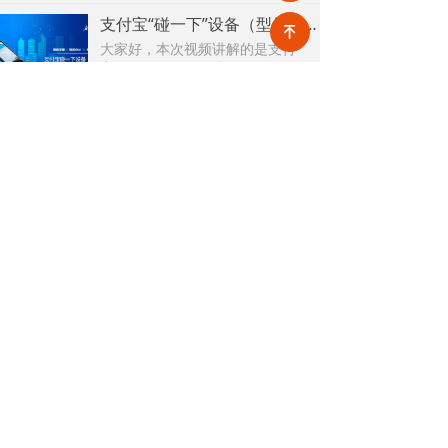
请记录查看申请结果。
支付宝“碰一下”设备（型号 N8H）的碰一碰收款及打印小票功能
녠
大家好，本次视频讲解的是支付
宝“碰一下”设备（型号 N8H）的碰
一碰收款及打印小票功能。该设备
2026-08-03
24
넶
支持对欠费信息、预收单、保证
金、其他收款、临时费用单进行碰
极致办公APP访客管理功能
一碰收款，并在收款成功后自动同
大家好，本次视频讲解的是极致办
步打印小票。
公APP访客管理功能，用户可通过
极致办公APP提交访客预约申请及
2026-07-31
54
넶
查看预约申请记录，对预约申请进
行审批等功能。
关于极致
新闻中心
技术支持
网站地图
公开课
4008880129
售前电话：
售后电话：400 888 7266