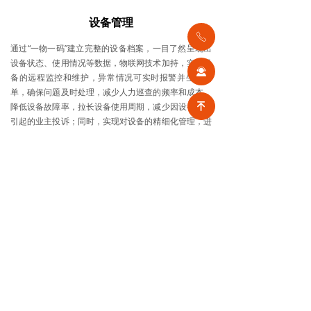
设备管理
ꂅ
通过“一物一码”建立完整的设备档案，一目了然呈现出
设备状态、使用情况等数据，物联网技术加持，实现设
끤
备的远程监控和维护，异常情况可实时报警并生成工
单，确保问题及时处理，减少人力巡查的频率和成本，
降低设备故障率，拉长设备使用周期，减少因设备问题
녠
引起的业主投诉；同时，实现对设备的精细化管理，进
而合理安排其运行时间和工作状态，减少能耗和排放，
降低能耗成本。