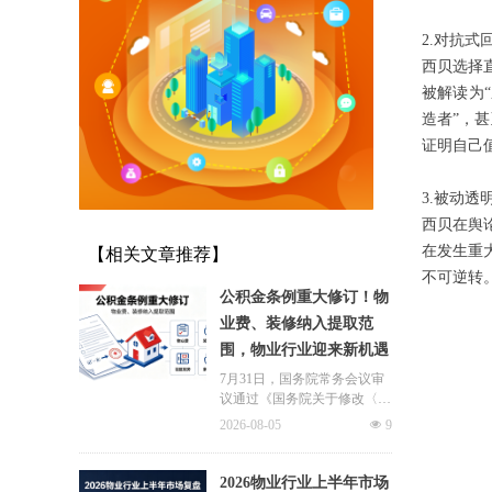
2.对抗式
西贝选择
被解读为
造者”，
证明自己
3.被动透
西贝在舆
【相关文章推荐】
在发生重
不可逆转
公积金条例重大修订！物
业费、装修纳入提取范
围，物业行业迎来新机遇
7月31日，国务院常务会议审
议通过《国务院关于修改〈住
房公积金管理条例〉的决定
2026-08-05
넶
9
(草案)》，住房公积金提取场
景迎来历史性扩容。提取情形
由原有6种拓展至9种，新增装
2026物业行业上半年市场