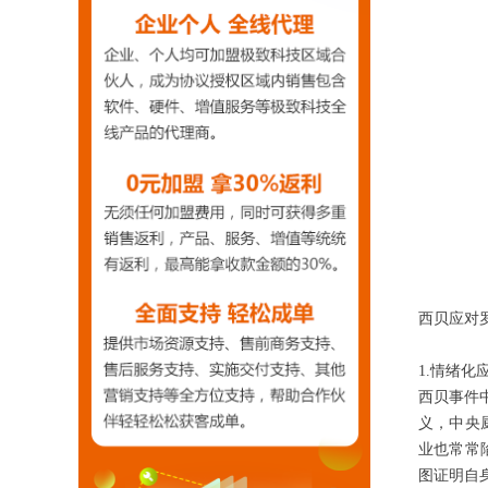
西贝应对
1.情绪化
西贝事件
义，中央
业也常常
图证明自