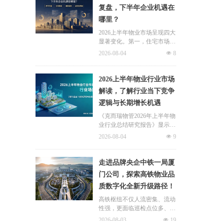
修自住住房、支付自住住房物
复盘，下半年企业机遇在
业费两大民生场景，同时设置
哪里？
兜底条款支持其他合规住房消
费。这项顶层政策调整，不仅
2026上半年物业市场呈现四大
惠及亿万缴存职工，也将深度
显著变化。第一，住宅市场全
影响存量时代的物业服务行
面进入存量化周期，老旧小区
2026-08-04
넶
8
业。
连片托管成为稳定增量来源。
零散老旧小区运营成本高、单
独经营难以盈利，连片整合、
2026上半年物业行业市场
片区化托管成为主流模式，政
解读，了解行业当下竞争
企协同搭建长效运营机制，依
逻辑与长期增长机遇
托社区增值服务反哺基础物业
服务，形成可持续经营闭环。
《克而瑞物管2026年上半年物
业行业总结研究报告》显示，
新房交付规模持续收缩，存量
2026-08-04
넶
9
老旧、微型小区治理成为行业
最大课题。以上海为标杆，全
国超16座城市落地团购物业、
走进品牌央企中铁一局厦
连片治理、政企协同新模式，
门公司，探索高铁物业品
破解小区体量小、收费低、运
质数字化全新升级路径！
营亏损、无人接管难题。
高铁枢纽不仅人流密集、流动
性强，更面临巡检点位多、频
次高、覆盖广、标准严等多重
2026-08-03
넶
19