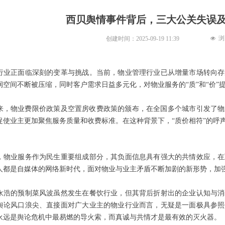
西贝舆情事件背后，三大公关失误
浏
创建时间：
2025-09-19
11:39
넶
行业正面临深刻的变革与挑战。当前，物业管理行业已从增量市场转向存
润空间不断被压缩，同时客户需求日益多元化，对物业服务的“质”和“价”
年以来，物业费限价政策及空置房收费政策的颁布，在全国多个城市引发了
促使业主更加聚焦服务质量和收费标准。在这种背景下，“质价相符”的呼
，物业服务作为民生重要组成部分，其负面信息具有强大的共情效应，在
人都是自媒体的网络新时代，面对物业与业主矛盾不断加剧的新形势，加
永浩的预制菜风波虽然发生在餐饮行业，但其背后折射出的企业认知与消
舆论风口浪尖、直接面对广大业主的物业行业而言，无疑是一面极具参照
永远是舆论危机中最易燃的导火索，而真诚与共情才是最有效的灭火器。