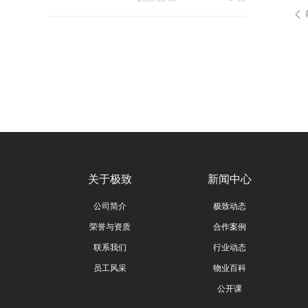
挑战，极致科技结合中铁一局
ꄴ
厦门公司的实际运营情况，为
其打造适配高铁业务场景的数
字化品质运营方案：通过搭建
标准库量化作业细则，按需动
态调整春运、节假日等特殊时
段的巡检需求，依托照片墙留
存巡检实景，杜绝作弊、敷衍
巡检；借助任务日历直观了解
已完成、未完成、超时、问题
工单等状态，并智能督办超时
工单，搭配品质运营报表落地
精细化运营管理需求，全方位
筑牢高铁物业品质防线！
关于极致
新闻中心
公司简介
极致动态
荣誉与资质
合作案例
联系我们
行业动态
员工风采
物业百科
公开课