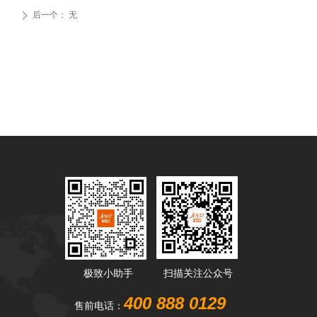
后一个：
无
ꄲ
极致小助手
扫描关注公众号
400 888 0129
售前电话：