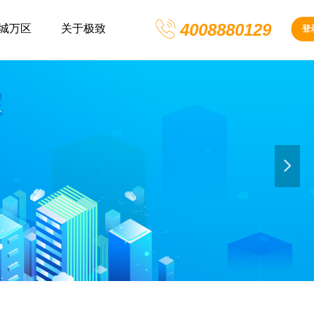
4008880129
城万区
关于极致
登
넲