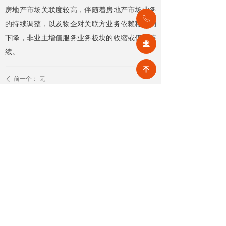
房地产市场关联度较高，伴随着房地产市场业务
ꂅ
的持续调整，以及物企对关联方业务依赖程度的
下降，非业主增值服务业务板块的收缩或仍将持
끤
续。
녠
前一个：
无
ꄴ
后一个：
无
ꄲ
【相关文章推荐】
改名撤场、提质创收，2026上半年物企八大动作勾勒行业转型方向
头部企业纷纷启动战略重塑，通过
更名转型、优化项目、升级服务、
挖掘增值收入等多重举措，主动适
2026-08-07
0
넶
应新市场环境，一系列经营动作，
也为行业下半年发展指明方向。
公积金条例重大修订！物业费、装修纳入提取范围，物业行业迎来新机遇
7月31日，国务院常务会议审议通过
《国务院关于修改〈住房公积金管
理条例〉的决定(草案)》，住房公积
2026-08-05
9
넶