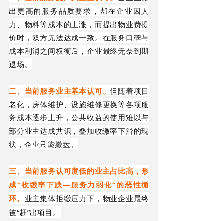
出更高的服务品质要求，
却在企业因
人
力
、
物料等
成本的上涨，
而提出物业费提
价时
，双方无法达成一致
。
在服务口碑与
成本利润之间权衡后，
企业
最终无奈到期
退场
。
二、当前服务
业主
基本认可
。
但随着项目
老化
，
房体维护、
设施
维修更换等各项服
务成本逐步上升
，
公共收益的使用难以与
部分业主达成共识，叠加
收缴率
下滑的现
状，
企业只能撤盘
。
三、当前服务
认可度低的业主占比高
，形
“收缴率下跌—服务力弱化”的恶性循
成
环。
业主集体拒缴压力下，
物业企业最终
“赶”出项目
被
。