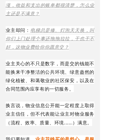
涨，收益和支出的账单都很清楚，怎么业
主还是不满意？
业主却问：
电梯总是修、灯泡天天换，叫
你们上门处理个事还拖拖拉拉，干也干不
好，这物业费给你你愿意交？
业主关心的不只是数字，而是交的钱能不
能换来干净整洁的公共环境、绿意盎然的
绿化植被、和蔼敬业的社区保安，以及在
合同范围内应享有的一切服务。
换言说，物业信息公开能一定程度上取得
业主信任，但不代表能让业主对物业服务
...
...
（流程
、
效率、质量、环境
）满意。
我们要知道，
业主花钱买的是舒心，是服