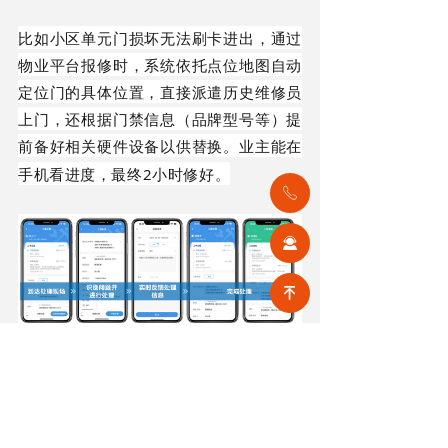
比如小区单元门损坏
无法刷卡进出
，通过
物业平台报修时，系统依托点位地图自动
定位门的具体位置，
直接派遣历史
维修员
上门，还
根据门禁信息（品牌型号等）
提
前备好
相关硬件设备以供替换
。业主能在
2小时修好。
手机看进度，最终
ꂅ
끤
녠
根据数据分析和业主反馈，物业服务的不
足之处持续优化；业主也对物业的日常更
了解，对物业服务多一点耐心和理解。