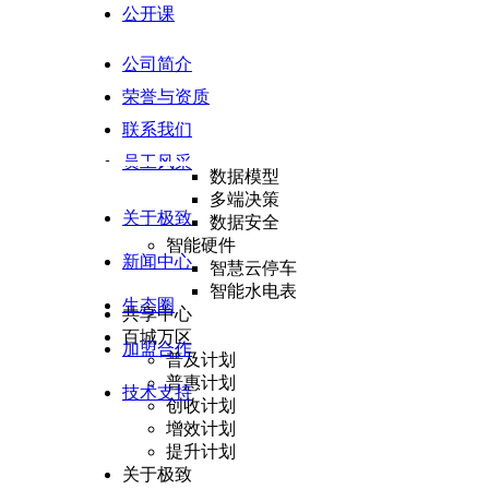
公开课
履约验收
结算管理
增值运营
公司简介
生活服务
荣誉与资质
惠民服务
联系我们
BI决策支持
数据指标库
员工风采
数据模型
多端决策
关于极致
数据安全
智能硬件
新闻中心
智慧云停车
智能水电表
生态圈
共享中心
百城万区
加盟合作
普及计划
普惠计划
技术支持
创收计划
增效计划
提升计划
关于极致