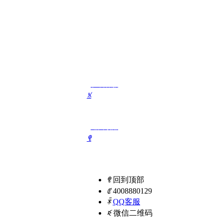
在线客服
ꁱ
返回顶部
ꁸ
联系我们
ꁸ
回到顶部
ꂅ
4008880129
ꁗ
QQ客服
ꀥ
微信二维码