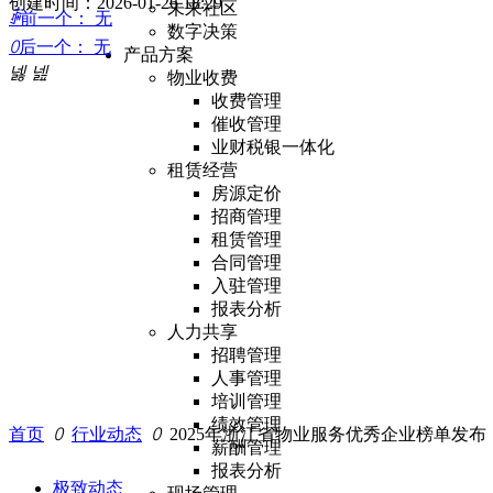
创建时间：
2026-01-26
18:29
未来社区
ꄴ
前一个：
无
数字决策
ꄲ
后一个：
无
产品方案
넳
넲
物业收费
收费管理
催收管理
业财税银一体化
租赁经营
房源定价
招商管理
租赁管理
合同管理
入驻管理
报表分析
人力共享
招聘管理
人事管理
培训管理
绩效管理
首页
ꄲ
行业动态
ꄲ
2025年浙江省物业服务优秀企业榜单发布
薪酬管理
报表分析
极致动态