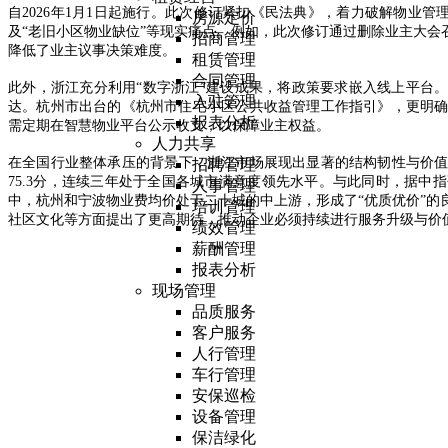
自2026年1月1日起施行。此次修订紧扣《民法典》，着力破解物业管
房源定价
及“老旧小区物业缺位”等现实痛点。例如，此次修订通过删除业主大会
招商管理
降低了业主议事决策难度。
租赁管理
合同管理
此外，浙江充分利用“数字浙江”建设成果，将政策要求嵌入线上平台。
入驻管理
达。杭州市出台的《杭州市住宅小区公共收益管理工作指引》，更明
报表分析
需定期在智慧物业平台公示收支，以保障业主权益。
人力共享
在全国行业整体承压的背景下，浙江市场展现出显著的结构韧性与价值韧
招聘管理
75.3分，连续三年处于全国各城市满意度领先水平。与此同时，据中指
人事管理
中，杭州和宁波物业费均价处于二十城的中上游，形成了“优质优价”的
培训管理
社区文化等方面提出了更高期待，推动企业必须持续进行服务升级与价
绩效管理
薪酬管理
报表分析
现场管理
品质服务
客户服务
人行管理
车行管理
安保巡检
设备管理
保洁绿化