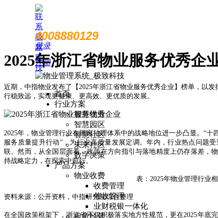
4008880129
登录
2025年浙江省物业服务优秀企
注册
近期，中指物业发布了【2025年浙江省物业服务优秀企业】榜单，以发
首页
行稳致远，实现更健康、更高效、更优质的发展。
行业方案
智慧物业
智慧园区
2025年，物业管理行业在国家治理体系中的战略地位进一步凸显。“十
智慧社区
服务质量提升行动”，为行业高质量发展定调。年内，行业热点问题
未来社区
联。然而，从全国层面看，政策在方向指引与落地精度上仍存落差，
数字决策
持战略定力，在探索中前行。
产品方案
物业收费
表：2025年物业管理行业
收费管理
催收管理
资料来源：公开资料，中指研究院综合整理
业财税银一体化
在全国政策框架下，浙江省不仅积极落实地方性规范，更在2025年底
租赁经营