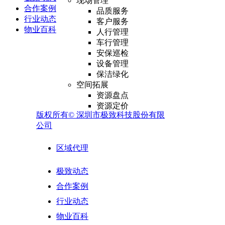
现场管理
合作案例
品质服务
行业动态
客户服务
物业百科
人行管理
车行管理
安保巡检
设备管理
保洁绿化
空间拓展
资源盘点
资源定价
版权所有©
深圳市极致科技股份有限
合同管理
公司
空间外拓
集中采购
物料档案
区域代理
采购管理
库存管理
极致动态
供应商管理
合作案例
报表分析
外包业务
行业动态
外包资源管理
物业百科
供应商合同管理