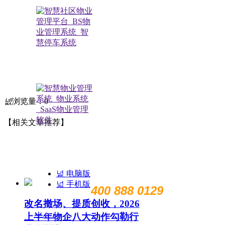
极致小助手
넶
浏览量：
0
【相关文章推荐】
扫描关注公众号
넡
电脑版
넓
手机版
400 888 0129
售前电话：
改名撤场、提质创收，2026
售后电话：400 888 7266
上半年物企八大动作勾勒行