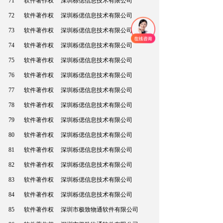
71
软件著作权
深圳栎偲信息技术有限公司
自授权门禁控制系统V1.0
72
软件著作权
深圳栎偲信息技术有限公司
极致智慧门禁移动应用软件V
73
软件著作权
深圳栎偲信息技术有限公司
极致智慧停车微信号软件V1
74
软件著作权
深圳栎偲信息技术有限公司
极致智慧门禁管理软件V1.
75
软件著作权
深圳栎偲信息技术有限公司
极致智慧停车集中监控管理
76
软件著作权
深圳栎偲信息技术有限公司
极致智慧停车嵌入式软件V1
77
软件著作权
深圳栎偲信息技术有限公司
极致智慧门禁嵌入式软件V1
78
软件著作权
深圳栎偲信息技术有限公司
极致智慧停车自助缴费系统V
79
软件著作权
深圳栎偲信息技术有限公司
极致电子发票管理系统V1.
80
软件著作权
深圳栎偲信息技术有限公司
极致门禁系统V1.1.0
81
软件著作权
深圳栎偲信息技术有限公司
极致门禁系统V2.1.0
82
软件著作权
深圳栎偲信息技术有限公司
极致智慧停车管理软件V2.2
83
软件著作权
深圳栎偲信息技术有限公司
极致智慧停车管理软件V2.2
84
软件著作权
深圳栎偲信息技术有限公司
极致门禁视频对讲软件V2.
85
软件著作权
深圳市极致物通软件有限公司
极致物通物业管理软件V1.