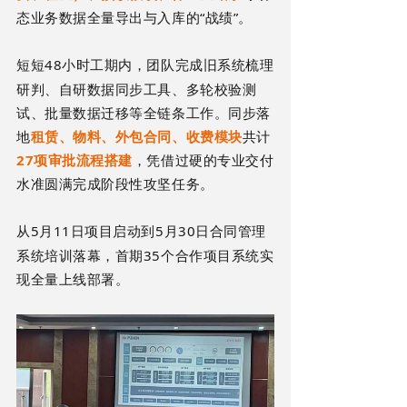
态业务数据全量导出与入库的“战绩”。
48小时工期内，团队完成旧系统梳理
短短
研判、自研数据同步工具、多轮校验测
试、批量数据迁移等全链条工作。同
步落
地
租赁、物料、外包合同、收费模块
共计
27项审批流程搭建
，凭借过硬的专业交付
水准圆满完成阶段性攻坚任务。
5月11日项目启动到5月30日合同管理
从
系统培训落幕，首期35个合作项目系统实
现全量上线部署。