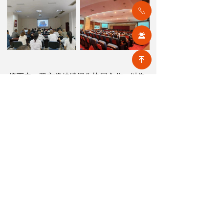
ꂅ
끤
녠
接下来，双方将持续深化协同合作，以集
团建设目标为行动指南，稳步推进全系统
迭代升级与全面上线投用，助力集团物业
服务实现标准化、规模化、高质量发展。
前一个：
无
ꄴ
后一个：
无
ꄲ
【相关文章推荐】
改名撤场、提质创收，2026上半年物企八大动作勾勒行业转型方向