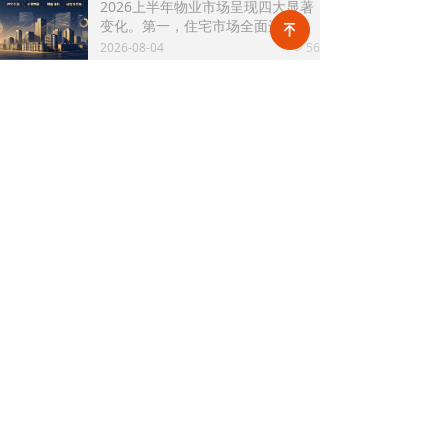
2026上半年物业市场呈现四大显著
两大民生场景，同时设置兜底条款
变化。第一，住宅市场全面进入存
支持其他合规住房消费。这项顶层
녠
量化周期，老旧小区连片托管成为
2026-08-04
56
政策调整，不仅惠及亿万缴存职
넶
稳定增量来源。零散老旧小区运营
工，也将深度影响存量时代的物业
成本高、单独经营难以盈利，连片
服务行业。
2026上半年物业行业市场解读，了解行业当下竞争逻辑与长期增长机遇
整合、片区化托管成为主流模式，
《克而瑞物管2026年上半年物业行
政企协同搭建长效运营机制，依托
业总结研究报告》显示，新房交付
社区增值服务反哺基础物业服务，
规模持续收缩，存量老旧、微型小
2026-08-04
51
形成可持续经营闭环。
넶
区治理成为行业最大课题。以上海
为标杆，全国超16座城市落地团购
走进品牌央企中铁一局厦门公司，探索高铁物业品质数字化全新升级路径！
物业、连片治理、政企协同新模
高铁枢纽不仅人流密集、流动性
式，破解小区体量小、收费低、运
强，更面临巡检点位多、频次高、
营亏损、无人接管难题。
覆盖广、标准严等多重挑战，极致
2026-08-03
46
넶
科技结合中铁一局厦门公司的实际
运营情况，为其打造适配高铁业务
2026上半年物业政策密集落地，15大领域全面收紧，合规精细化时代到来
场景的数字化品质运营方案：通过
伴随《物业管理条例》修订、十五
搭建标准库量化作业细则，按需动
五规划纳入物业板块，行业彻底告
态调整春运、节假日等特殊时段的
别野蛮扩张模式，合规精细化、多
2026-07-31
197
巡检需求，依托照片墙留存巡检实
넶
元增值、城市共治成为未来核心发
景，杜绝作弊、敷衍巡检；借助任
展主线。
务日历直观了解已完成、未完成、
关于极致
新闻中心
技术支持
超时、问题工单等状态，并智能督