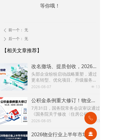
等你哦！
前一个：
无
ꄴ
后一个：
无
ꄲ
【相关文章推荐】
改名撤场、提质创收，2026上半年物企八大动作勾勒行业转型方向
头部企业纷纷启动战略重塑，通过
更名转型、优化项目、升级服务、
挖掘增值收入等多重举措，主动适
2026-08-07
13
넶
应新市场环境，一系列经营动作，
也为行业下半年发展指明方向。
公积金条例重大修订！物业费、装修纳入提取范围，物业行业迎来新机遇
7月31日，国务院常务会议审议通过
《国务院关于修改〈住房公积金管
ꂅ
理条例〉的决定(草案)》，住房公积
2026-08-05
33
넶
金提取场景迎来历史性扩容。提取
情形由原有6种拓展至9种，新增装
2026物业行业上半年市场复盘，下半年企业机遇在哪里？
끤
修自住住房、支付自住住房物业费