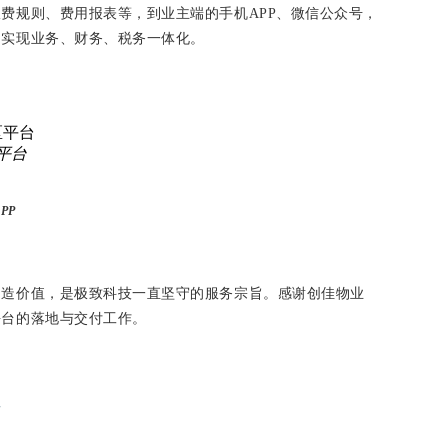
收费规则、费用报表等，到业主端的手
机
AP
P
、微信公众号，
，实现业务、财务、税务一体化。
平台
APP
创造价值，是极致科技一直坚守的服务宗旨。感谢创佳物业
平台的落地与交付工作。
-