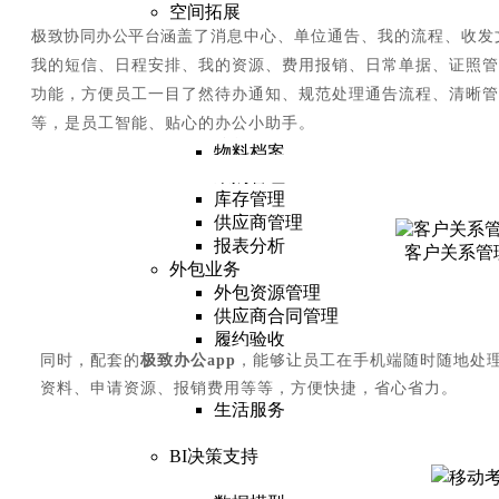
空间拓展
资源盘点
极致协同办公平台
涵盖了消息中心、单位通告、我的流程、收发
资源定价
我的短信、日程安排、我的资源、费用报销、日常单据、证照管
合同管理
功能，方便员工一目了然待办通知、规范处理通告流程、清晰管
空间外拓
等，是员工智能、贴心的办公小助手。
集中采购
物料档案
采购管理
库存管理
供应商管理
报表分析
客户关系管
外包业务
外包资源管理
供应商合同管理
履约验收
同时，配套的
极致办
公
app
，能够让员工在手机端随时随地处
结算管理
增值运营
资料、申请资源、报销费用等等，方便快捷，省心省力。
生活服务
惠民服务
BI决策支持
数据指标库