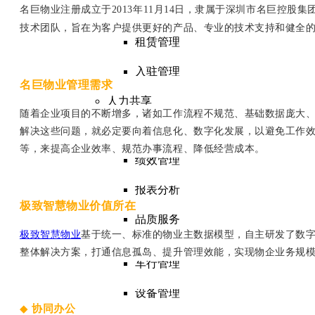
名巨物业注册成立
于
201
3
年
1
1
月
1
4
日，隶属于深圳市名巨控股集
房源定价
招商管理
技术团队，旨在为客户提供更好的产品、专业的技术支持和健全
租赁管理
合同管理
入驻管理
名巨物业管理需求
报表分析
人力共享
随着企业项目的不断增多，诸如工作流程不规范、基础数据庞大
招聘管理
人事管理
解决这些问题，就必定要向着信息化、数字化发展，以避免工作
培训管理
等，来提高企业效率、规范办事流程、降低经营成本。
绩效管理
薪酬管理
报表分析
现场管理
极致智慧物业价值所在
品质服务
客户服务
极致智慧物业
基于统一、标准的物业主数据模型，自主研发了数
人行管理
整体解决方案，打通信息孤岛、提升管理效能，实现物企业务规
车行管理
安保巡检
设备管理
保洁绿化
◆
协同办公