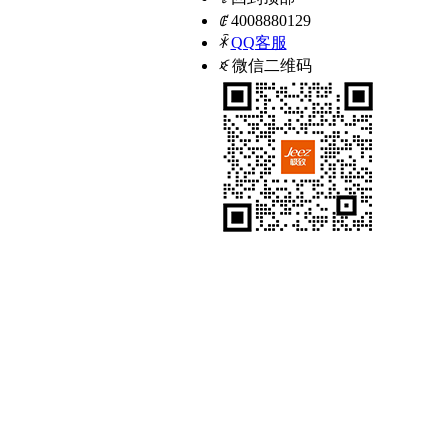
ꂅ
4008880129
ꁗ
QQ客服
ꀥ
微信二维码