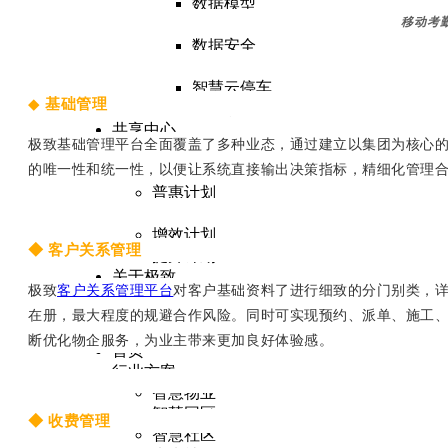
数据模型
移动考
多端决策
数据安全
智能硬件
智慧云停车
◆
基础管理
智能水电表
共享中心
极致基础管理平台全面覆盖了多种业态，通过建立以集团为核心
百城万区
的唯一性和统一性，以便让系统直接输出决策指标，精细化管理
普及计划
普惠计划
创收计划
增效计划
◆
客户关系管理
提升计划
关于极致
极致
客户关系管理平台
对客户基础资料了进行细致的分门别类，
在册，最大程度的规避合作风险。同时可实现预约、派单、施工
断优化物企服务，为业主带来更加良好体验感。
首页
行业方案
智慧物业
智慧园区
◆
收费管理
智慧社区