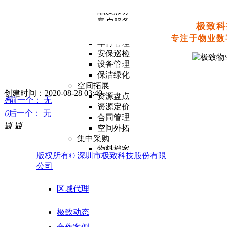
现场管理
品质服务
客户服务
极致科
人行管理
专注于物业数
车行管理
安保巡检
设备管理
保洁绿化
空间拓展
创建时间：
2020-08-28
03:40
资源盘点
ꄴ
前一个：
无
资源定价
ꄲ
后一个：
无
合同管理
넳
넲
空间外拓
集中采购
物料档案
版权所有©
深圳市极致科技股份有限
采购管理
公司
库存管理
供应商管理
区域代理
报表分析
外包业务
极致动态
外包资源管理
供应商合同管理