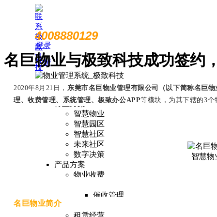
4008880129
登录
名巨物业与极致科技成功签约
注册
202
0
年
8
月
2
1
日，
东莞市名巨物业管理有限公司（以下简称名巨物
首页
理、收费管理、系统管理、极致办
公
APP
等模块，为其下辖
的
3
个
行业方案
智慧物业
智慧园区
智慧社区
未来社区
数字决策
智慧物
产品方案
物业收费
收费管理
催收管理
名巨物业简介
业财税银一体化
租赁经营