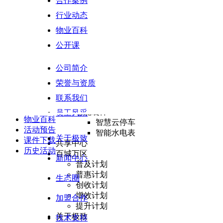
合作案例
履约验收
行业动态
结算管理
增值运营
物业百科
生活服务
公开课
惠民服务
BI决策支持
首页
ꄲ
合作案例
ꄲ
名巨物业与极致科技成功签约，携手打造
公司简介
数据指标库
数据模型
荣誉与资质
极致动态
多端决策
联系我们
合作案例
数据安全
行业动态
智能硬件
员工风采
物业百科
智慧云停车
活动预告
智能水电表
关于极致
课件下载
共享中心
历史活动
百城万区
新闻中心
普及计划
普惠计划
生态圈
创收计划
增效计划
加盟合作
提升计划
关于极致
技术支持