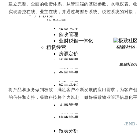
未来社区
建立完整、全面的收费体系，从管理端的基础参数、水电仪表、
数字决策
实现管控在线、业主在线，并通过与财务系统、税控系统的对接
产品方案
物业收费
收费管理
催收管理
业财税银一体化
极致社
区
租赁经营
房源定价
招商管理
极致社
区
租赁管理
合同管理
入驻管理
报表分析
将产品和服务做到极致，满足客户不断发展的应用需求，为客户
人力共享
的信任和支持，极致科技将全力以赴，做好极致物业管理信息化
招聘管理
人事管理
培训管理
绩效管理
-END
薪酬管理
报表分析