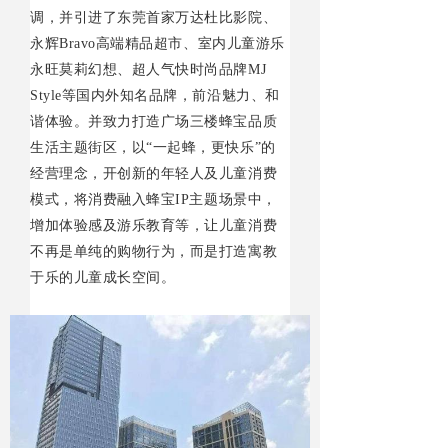
调，并引进了东莞首家万达杜比影院、
永
辉
Brav
o
高端精品超市、室内儿童游乐
永旺莫莉幻想、超人气快时尚品
牌
MJ
Styl
e
等国内外知名品牌，前沿魅力、和
谐体验。并致力打造广场三楼蜂宝品质
生活主题街区，
以
“
一起蜂，更快
乐
”
的
经营理念，开创新的年轻人及儿童消费
模式，将消费融入蜂
宝
I
P
主题场景中，
增加体验感及游乐教育等，让儿童消费
不再是单纯的购物行为，而是打造寓教
于乐的儿童成长空间。