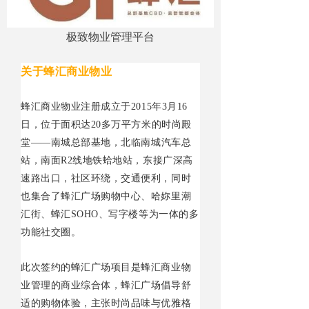
极致物业管理平台
关于蜂汇商业物业
蜂汇商业物业注册成立
于
201
5
年
3
月
1
6
日，位于面积
达
2
0
多万平方米的时尚殿
堂
—
—
南城总部基地，北临南城汽车总
站，南
面
R
2
线地铁蛤地站，东接广深高
速路出口，社区环绕，交通便利，同时
也集合了蜂汇广场购物中心、哈妳里潮
汇街、蜂
汇
SOH
O
、写字楼等为一体的多
功能社交圈。
此次签约的蜂汇广场项目是蜂汇商业物
业管理的商业综合体，蜂汇广场倡导舒
适的购物体验，主张时尚品味与优雅格