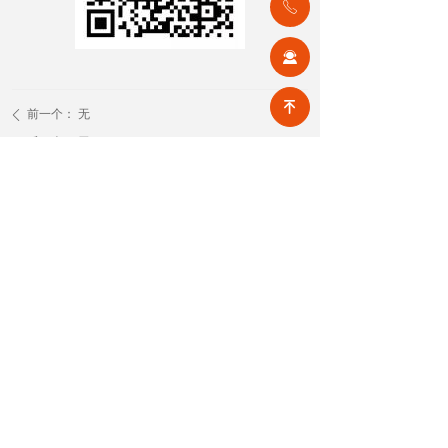
ꂅ
끤
녠
前一个：
无
ꄴ
后一个：
无
ꄲ
【相关文章推荐】
公积金条例重大修订！物业费、装修纳入提取范围，物业行业迎来新机遇
7月31日，国务院常务会议审议通过
《国务院关于修改〈住房公积金管
理条例〉的决定(草案)》，住房公积
2026-08-05
9
넶
金提取场景迎来历史性扩容。提取
情形由原有6种拓展至9种，新增装
2026物业行业上半年市场复盘，下半年企业机遇在哪里？
修自住住房、支付自住住房物业费
2026上半年物业市场呈现四大显著
两大民生场景，同时设置兜底条款
变化。第一，住宅市场全面进入存
支持其他合规住房消费。这项顶层
量化周期，老旧小区连片托管成为
2026-08-04
8
政策调整，不仅惠及亿万缴存职
넶
稳定增量来源。零散老旧小区运营
工，也将深度影响存量时代的物业
成本高、单独经营难以盈利，连片
服务行业。