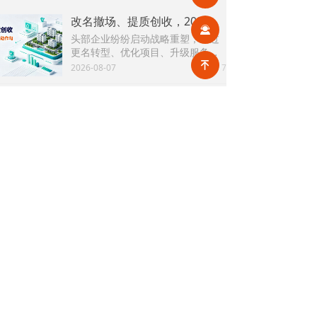
改名撤场、提质创收，2026上半年物企八大动作勾勒行业转型方向
끤
头部企业纷纷启动战略重塑，通过
更名转型、优化项目、升级服务、
挖掘增值收入等多重举措，主动适
녠
2026-08-07
7
넶
应新市场环境，一系列经营动作，
也为行业下半年发展指明方向。
公积金条例重大修订！物业费、装修纳入提取范围，物业行业迎来新机遇
7月31日，国务院常务会议审议通过
《国务院关于修改〈住房公积金管
理条例〉的决定(草案)》，住房公积
2026-08-05
18
넶
金提取场景迎来历史性扩容。提取
情形由原有6种拓展至9种，新增装
2026物业行业上半年市场复盘，下半年企业机遇在哪里？
修自住住房、支付自住住房物业费
2026上半年物业市场呈现四大显著
两大民生场景，同时设置兜底条款
变化。第一，住宅市场全面进入存
支持其他合规住房消费。这项顶层
量化周期，老旧小区连片托管成为
2026-08-04
28
政策调整，不仅惠及亿万缴存职
넶
稳定增量来源。零散老旧小区运营
工，也将深度影响存量时代的物业
成本高、单独经营难以盈利，连片
服务行业。
2026上半年物业行业市场解读，了解行业当下竞争逻辑与长期增长机遇
整合、片区化托管成为主流模式，
《克而瑞物管2026年上半年物业行
政企协同搭建长效运营机制，依托
业总结研究报告》显示，新房交付
社区增值服务反哺基础物业服务，
规模持续收缩，存量老旧、微型小
2026-08-04
29
形成可持续经营闭环。
넶
区治理成为行业最大课题。以上海