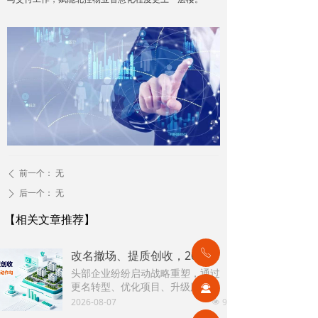
前一个：
无
ꄴ
后一个：
无
ꄲ
【相关文章推荐】
ꂅ
改名撤场、提质创收，2026上半年物企八大动作勾勒行业转型方向
头部企业纷纷启动战略重塑，通过
更名转型、优化项目、升级服务、
끤
挖掘增值收入等多重举措，主动适
2026-08-07
9
넶
应新市场环境，一系列经营动作，