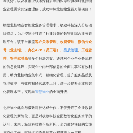
等优势，以及在物业领域深耕多年的深厚经验和对北控物
业管理需求的深度理解，成功中标北控物业百万级项目！
根据北控物业智能化业务管理需求，极致科技深入分析项
目特点，为北控物业打造了行业领先的数智化综合业务管
理平台，该平台覆盖
客户关系管理
、
收费管理
、
微信公众
号（业主端）
、
办公APP（员工端）
、
品质管理
、
工程管
理
、
管理驾驶舱
等多个解决方案。通过对企业全业务流程
的信息化建设，实现企业内外部信息的全面共享和有效利
用，助力北控物业集中式、精细化管理，提升服务品质及
管理效率，有效抑制经营成本上升，进一步提升企业数智
化管理水平，实现向
智慧物业
的全面升级。
北控物业此次与极致科技达成合作，不仅开启了企业数智
化管理的新阶段，更是对极致科技全面数智化服务水平的
认可，未来，极致科技将不负所托，全力做好项目的实施
与交付工作，赋能北控物业智慧化程度更上一层楼。