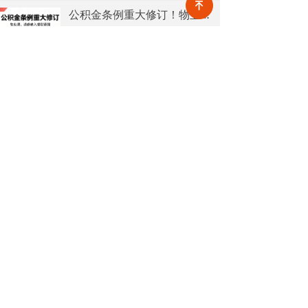
녠
也为行业下半年发展指明方向。
公积金条例重大修订！物业费、装修纳入提取范围，物业行业迎来新机遇
7月31日，国务院常务会议审议通过
《国务院关于修改〈住房公积金管
理条例〉的决定(草案)》，住房公积
2026-08-05
20
넶
金提取场景迎来历史性扩容。提取
情形由原有6种拓展至9种，新增装
2026物业行业上半年市场复盘，下半年企业机遇在哪里？
修自住住房、支付自住住房物业费
2026上半年物业市场呈现四大显著
两大民生场景，同时设置兜底条款
变化。第一，住宅市场全面进入存
支持其他合规住房消费。这项顶层
量化周期，老旧小区连片托管成为
2026-08-04
36
政策调整，不仅惠及亿万缴存职
넶
稳定增量来源。零散老旧小区运营
工，也将深度影响存量时代的物业
成本高、单独经营难以盈利，连片
服务行业。
2026上半年物业行业市场解读，了解行业当下竞争逻辑与长期增长机遇
整合、片区化托管成为主流模式，
《克而瑞物管2026年上半年物业行
政企协同搭建长效运营机制，依托
业总结研究报告》显示，新房交付
社区增值服务反哺基础物业服务，
规模持续收缩，存量老旧、微型小
2026-08-04
33
形成可持续经营闭环。
넶
区治理成为行业最大课题。以上海
为标杆，全国超16座城市落地团购
走进品牌央企中铁一局厦门公司，探索高铁物业品质数字化全新升级路径！
物业、连片治理、政企协同新模
高铁枢纽不仅人流密集、流动性
式，破解小区体量小、收费低、运
强，更面临巡检点位多、频次高、
营亏损、无人接管难题。
覆盖广、标准严等多重挑战，极致
2026-08-03
34
넶
科技结合中铁一局厦门公司的实际