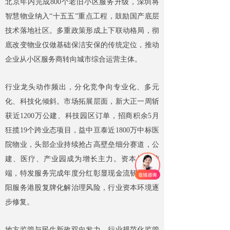
北京年内完成800个老旧小区服务升级，深圳将
智慧物业纳入“十五五”重点工程，鼓励国产底层
技术落地社区。多重政策形成上下联动格局，彻
底改变物业仅做基础保洁安保的传统定位，推动
企业从小区服务商转向城市综合运营主体。
行业龙头动作频出，分化竞争向专业化、多元
化、科技化倾斜。市场拓展层面，新大正一周斩
获近1200万公建、科技园区订单，招商积余5月
狂揽19个跨业态项目，益中亘泰近1800万中标医
院物业，头部企业持续抢占高壁垒细分赛道，公
建、医疗、产业园成为增长主力。资本与经营
端，特发服务完成年度分红彰显现金流韧性，弘
阳服务港股复牌化解治理风险，行业资本环境逐
步修复。
地方监管与民生新政双向发力，行业规范化监管