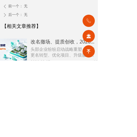
前一个：
无
ꄴ
后一个：
无
ꄲ
ꂅ
【相关文章推荐】
끤
改名撤场、提质创收，2026上半年物企八大动作勾勒行业转型方向
头部企业纷纷启动战略重塑，通过
녠
更名转型、优化项目、升级服务、
挖掘增值收入等多重举措，主动适
2026-08-07
23
넶
应新市场环境，一系列经营动作，
也为行业下半年发展指明方向。
公积金条例重大修订！物业费、装修纳入提取范围，物业行业迎来新机遇
7月31日，国务院常务会议审议通过
《国务院关于修改〈住房公积金管
理条例〉的决定(草案)》，住房公积
2026-08-05
45
넶
金提取场景迎来历史性扩容。提取
情形由原有6种拓展至9种，新增装
2026物业行业上半年市场复盘，下半年企业机遇在哪里？
修自住住房、支付自住住房物业费
2026上半年物业市场呈现四大显著
两大民生场景，同时设置兜底条款
变化。第一，住宅市场全面进入存
支持其他合规住房消费。这项顶层
量化周期，老旧小区连片托管成为
2026-08-04
68
政策调整，不仅惠及亿万缴存职
넶
稳定增量来源。零散老旧小区运营
工，也将深度影响存量时代的物业