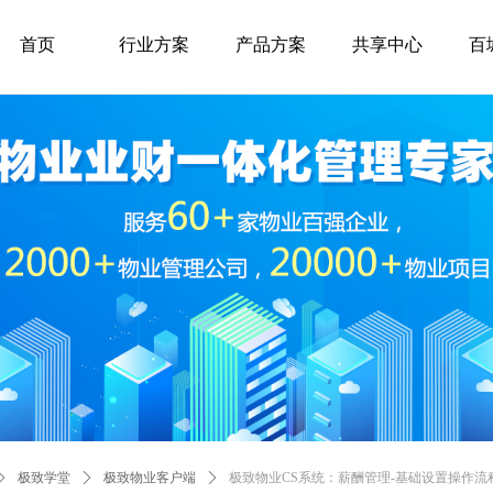
首页
行业方案
产品方案
共享中心
百
ꄲ
极致学堂
ꄲ
极致物业客户端
ꄲ
极致物业CS系统：薪酬管理-基础设置操作流