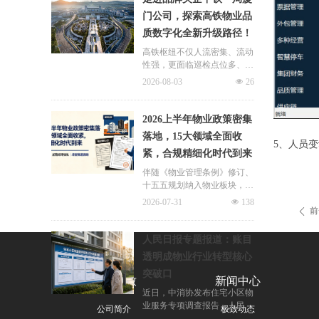
连片治理、政企协同新模式，
门公司，探索高铁物业品
破解小区体量小、收费低、运
质数字化全新升级路径！
营亏损、无人接管难题。
高铁枢纽不仅人流密集、流动
性强，更面临巡检点位多、频
次高、覆盖广、标准严等多重
2026-08-03
넶
26
挑战，极致科技结合中铁一局
厦门公司的实际运营情况，为
其打造适配高铁业务场景的数
2026上半年物业政策密集
字化品质运营方案：通过搭建
落地，15大领域全面收
标准库量化作业细则，按需动
5、人员
紧，合规精细化时代到来
态调整春运、节假日等特殊时
段的巡检需求，依托照片墙留
伴随《物业管理条例》修订、
存巡检实景，杜绝作弊、敷衍
十五五规划纳入物业板块，行
巡检；借助任务日历直观了解
业彻底告别野蛮扩张模式，合
2026-07-31
넶
138
已完成、未完成、超时、问题
规精细化、多元增值、城市共
前
ꄴ
工单等状态，并智能督办超时
治成为未来核心发展主线。
工单，搭配品质运营报表落地
人民日报专题报道：账目
精细化运营管理需求，全方位
透明成物业行业转型核心
筑牢高铁物业品质防线！
突破口
关于极致
新闻中心
近日，中消协发布住宅小区物
业服务专项调查报告，人民日
公司简介
极致动态
报同步刊发专题报道，直指超