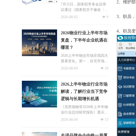
2、维护
7月31日，国务院常务会议审
议通过《国务院关于修改〈住
房公积金管理条例〉的决定
3、职员
2026-08-05
넶
9
(草案)》，住房公积金提取场
景迎来历史性扩容。提取情形
4、职员
由原有6种拓展至9种，新增装
2026物业行业上半年市场
修自住住房、支付自住住房物
复盘，下半年企业机遇在
业费两大民生场景，同时设置
哪里？
兜底条款支持其他合规住房消
费。这项顶层政策调整，不仅
2026上半年物业市场呈现四大
惠及亿万缴存职工，也将深度
显著变化。第一，住宅市场全
影响存量时代的物业服务行
面进入存量化周期，老旧小区
2026-08-04
넶
10
业。
连片托管成为稳定增量来源。
零散老旧小区运营成本高、单
独经营难以盈利，连片整合、
2026上半年物业行业市场
片区化托管成为主流模式，政
解读，了解行业当下竞争
企协同搭建长效运营机制，依
逻辑与长期增长机遇
托社区增值服务反哺基础物业
服务，形成可持续经营闭环。
《克而瑞物管2026年上半年物
业行业总结研究报告》显示，
新房交付规模持续收缩，存量
2026-08-04
넶
13
老旧、微型小区治理成为行业
最大课题。以上海为标杆，全
国超16座城市落地团购物业、
走进品牌央企中铁一局厦