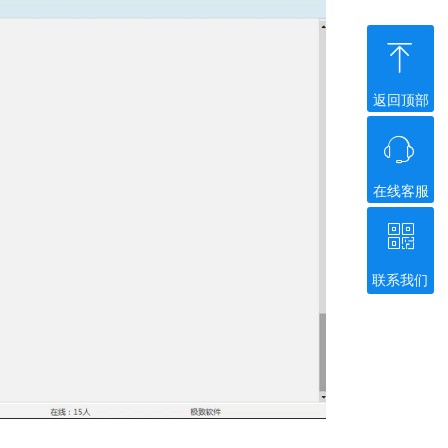
ꁸ
返回顶部
ꁱ
在线客服
ꀥ
联系我们
微信二维码