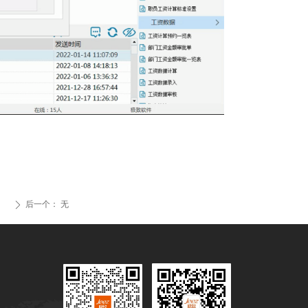
后一个：
无
ꄲ