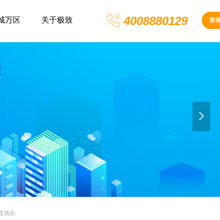
4008880129
城万区
关于极致
登
넲
程演示