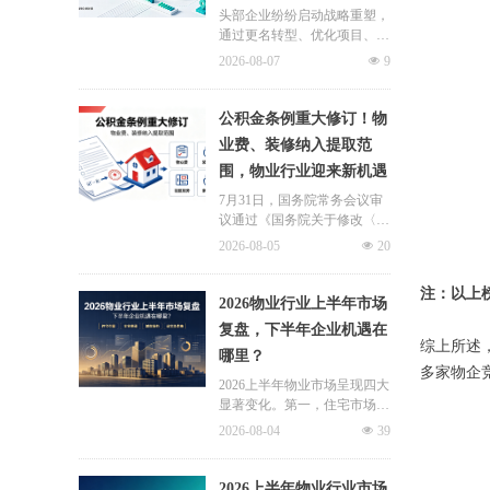
头部企业纷纷启动战略重塑，
通过更名转型、优化项目、升
级服务、挖掘增值收入等多重
2026-08-07
넶
9
举措，主动适应新市场环境，
一系列经营动作，也为行业下
半年发展指明方向。
公积金条例重大修订！物
业费、装修纳入提取范
围，物业行业迎来新机遇
7月31日，国务院常务会议审
议通过《国务院关于修改〈住
房公积金管理条例〉的决定
2026-08-05
넶
20
(草案)》，住房公积金提取场
景迎来历史性扩容。提取情形
注：以上
由原有6种拓展至9种，新增装
2026物业行业上半年市场
修自住住房、支付自住住房物
复盘，下半年企业机遇在
业费两大民生场景，同时设置
综上所述
哪里？
兜底条款支持其他合规住房消
多家物企
费。这项顶层政策调整，不仅
2026上半年物业市场呈现四大
惠及亿万缴存职工，也将深度
显著变化。第一，住宅市场全
影响存量时代的物业服务行
面进入存量化周期，老旧小区
2026-08-04
넶
39
业。
连片托管成为稳定增量来源。
零散老旧小区运营成本高、单
独经营难以盈利，连片整合、
2026上半年物业行业市场