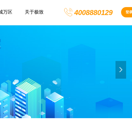
4008880129
城万区
关于极致
登
넲