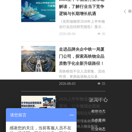
片区化托管成为主流模式，政
解读，了解行业当下竞争
企协同搭建长效运营机制，依
前
ꄴ
逻辑与长期增长机遇
托社区增值服务反哺基础物业
服务，形成可持续经营闭环。
《克而瑞物管2026年上半年物
业行业总结研究报告》显示，
新房交付规模持续收缩，存量
2026-08-04
넶
36
老旧、微型小区治理成为行业
最大课题。以上海为标杆，全
国超16座城市落地团购物业、
走进品牌央企中铁一局厦
连片治理、政企协同新模式，
门公司，探索高铁物业品
破解小区体量小、收费低、运
质数字化全新升级路径！
营亏损、无人接管难题。
高铁枢纽不仅人流密集、流动
性强，更面临巡检点位多、频
次高、覆盖广、标准严等多重
2026-08-03
넶
35
挑战，极致科技结合中铁一局
厦门公司的实际运营情况，为
其打造适配高铁业务场景的数
2026上半年物业政策密集
关于极致
新闻中心
字化品质运营方案：通过搭建
落地，15大领域全面收
标准库量化作业细则，按需动
公司简介
极致动态
紧，合规精细化时代到来
态调整春运、节假日等特殊时
请您留言
段的巡检需求，依托照片墙留
荣誉与资质
合作案例
伴随《物业管理条例》修订、
存巡检实景，杜绝作弊、敷衍
十五五规划纳入物业板块，行
感谢您的关注，当前客服人员不在
联系我们
行业动态
巡检；借助任务日历直观了解
业彻底告别野蛮扩张模式，合