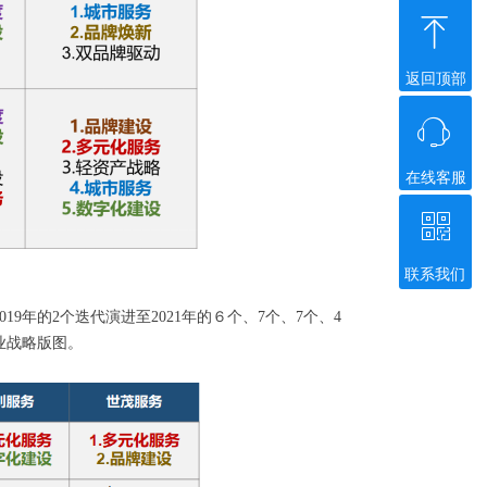
ꁸ
返回顶部
ꁱ
在线客服
ꀥ
联系我们
微信二维码
年的2个迭代演进至2021年的６个、7个、7个、4
业战略版图。