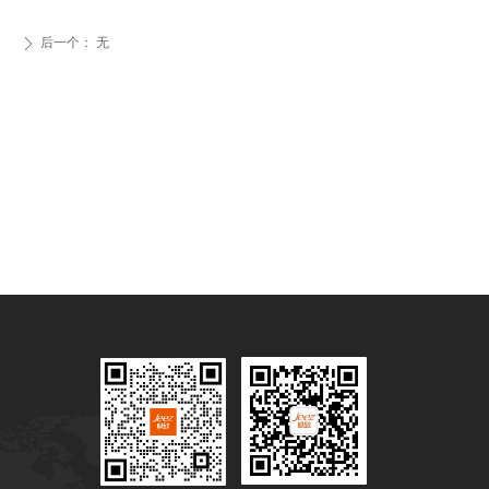
后一个：
无
ꄲ