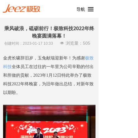
끀
导航
乘风破浪，砥砺前行！极致科技2022年终
晚宴圆满落幕！
浏览量：
505
넶
创建时间：
2023-01-17
10:33
金虎长啸辞旧岁，玉兔献瑞迎新年！为感谢
极致
科技
全体员工在过往的一年里为公司辛勤的付出
和所做的贡献，2023年1月12日特此举办了极致
科技2022年终晚宴，为旧年做出总结，对新年致
以期盼。