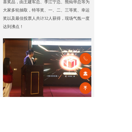
喜奖品，由王建军总、李江宁总、熊灿华总等为
大家多轮抽取，特等奖、一、二、三等奖、幸运
奖以及最佳投票人共计32人获得，现场气氛一度
达到沸点！
ꂅ
끤
녠
活动抽奖现场
欢乐的时光总是那么短暂，愉快的
年终晚宴
悄然
结束，回首过去的一年，我们攻克时艰，展望未