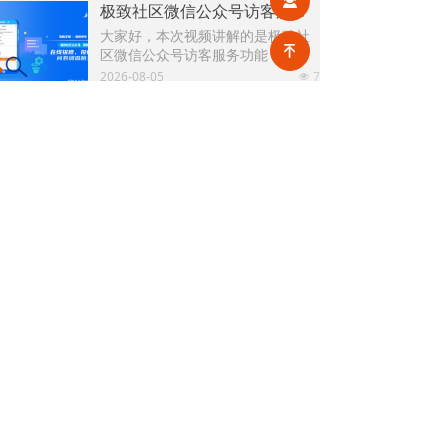
进行演示讲解。
끤
极致社区微信公众号访客服务功能
大家好，本次视频讲解的是极致社
녠
区微信公众号访客服务功能，用户
可通过提交访客预约申请单获得物
2026-08-05
7
넶
业审批进入小区，并可在访客通行
申请记录查看审批进度。
极致社区微信公众号空调加时申请功能
大家好，本次视频讲解的是极致社
区微信公众号空调加时申请功能，
用户可通过极致社区微信公众号申
2026-08-04
13
넶
请空调加时，并可在空调加时单申
请记录查看申请结果。
支付宝“碰一下”设备（型号 N8H）的碰一碰收款及打印小票功能
大家好，本次视频讲解的是支付
宝“碰一下”设备（型号 N8H）的碰
一碰收款及打印小票功能。该设备
2026-08-03
22
넶
支持对欠费信息、预收单、保证
金、其他收款、临时费用单进行碰
极致办公APP访客管理功能
一碰收款，并在收款成功后自动同
大家好，本次视频讲解的是极致办
步打印小票。
公APP访客管理功能，用户可通过
极致办公APP提交访客预约申请及
2026-07-31
53
넶
查看预约申请记录，对预约申请进
行审批等功能。