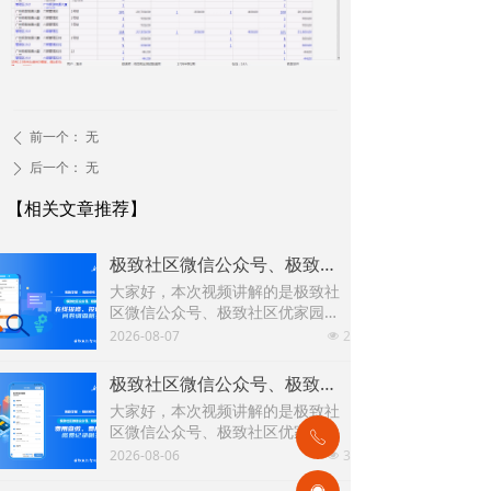
前一个：
无
ꄴ
后一个：
无
ꄲ
【相关文章推荐】
极致社区微信公众号、极致社区优家园小程序在线报修、投诉建议、问卷调查新增优化功能
大家好，本次视频讲解的是极致社
区微信公众号、极致社区优家园小
程序在线报修、投诉建议、问卷调
2026-08-07
2
넶
查新增优化功能，下面以极致优家
园小程序为例进行演示讲解。
极致社区微信公众号、极致社区优家园费用查缴、费用预缴、缴费记录相关功能
大家好，本次视频讲解的是极致社
区微信公众号、极致社区优家园费
ꂅ
用查缴、费用预缴、缴费记录相关
2026-08-06
3
넶
的新功能，下面以微信公众号为例