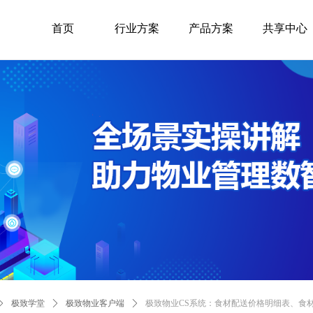
首页
行业方案
产品方案
共享中心
ꄲ
极致学堂
ꄲ
极致物业客户端
ꄲ
极致物业CS系统：食材配送价格明细表、食