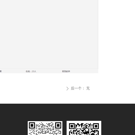
后一个：
无
ꄲ