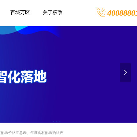
4008880
百城万区
关于极致
넲
材配送价格汇总表、年度食材配送确认表