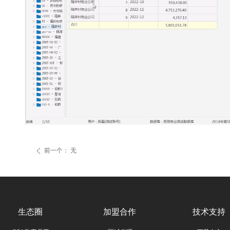
前一个：
无
ꄴ
生态圈
加盟合作
技术支持