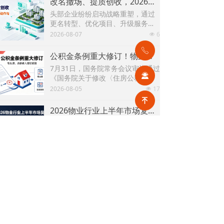
改名撤场、提质创收，2026上半年物企八大动作勾勒行业转型方向
头部企业纷纷启动战略重塑，通过
更名转型、优化项目、升级服务、
挖掘增值收入等多重举措，主动适
2026-08-07
6
넶
应新市场环境，一系列经营动作，
也为行业下半年发展指明方向。
ꂅ
公积金条例重大修订！物业费、装修纳入提取范围，物业行业迎来新机遇
7月31日，国务院常务会议审议通过
끤
《国务院关于修改〈住房公积金管
理条例〉的决定(草案)》，住房公积
2026-08-05
17
넶
金提取场景迎来历史性扩容。提取
녠
情形由原有6种拓展至9种，新增装
2026物业行业上半年市场复盘，下半年企业机遇在哪里？
修自住住房、支付自住住房物业费
2026上半年物业市场呈现四大显著
两大民生场景，同时设置兜底条款
变化。第一，住宅市场全面进入存
支持其他合规住房消费。这项顶层
量化周期，老旧小区连片托管成为
2026-08-04
24
政策调整，不仅惠及亿万缴存职
넶
稳定增量来源。零散老旧小区运营
工，也将深度影响存量时代的物业
成本高、单独经营难以盈利，连片
服务行业。
2026上半年物业行业市场解读，了解行业当下竞争逻辑与长期增长机遇
整合、片区化托管成为主流模式，
《克而瑞物管2026年上半年物业行
政企协同搭建长效运营机制，依托
业总结研究报告》显示，新房交付
社区增值服务反哺基础物业服务，
规模持续收缩，存量老旧、微型小
2026-08-04
25
形成可持续经营闭环。
넶
区治理成为行业最大课题。以上海
为标杆，全国超16座城市落地团购
走进品牌央企中铁一局厦门公司，探索高铁物业品质数字化全新升级路径！