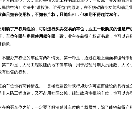
一下人防车位。人防车位是指人防工程的规划车位，一般属于开发商管理
人民防空法》立法中“谁投资、谁受益”的原则，在不妨碍防空功能和满足
发商只拥有使用权，不拥有产权，只能出租，但租期不得超过20年。
是
明确了产权属性的，可以进行买卖交易的车位，业主一般购买的也是产
证，
，业主在获得产权证书后，也可以选
车位年限与房屋使用权年限一致
补偿款。
，不能办产权证的车位有两种情况。第一种是，通过在地上画面和编号来
；第二种是，人防工程改建的地下停车场，用于战乱时期人员掩蔽、人民
没有出售的权利。
证的车位也有两种情况。一是楼盘建设时获得规划许可证而建设的具有独
是非人防工程改建，又不占用社区公摊，经过政府审批的车位，也可以办
主在购买车位之前，一定要了解清楚其车位的产权属性，除了能够获得产