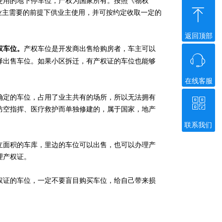
使用的地下停车位，产权为国家所有。按照《物权
ꁸ
业主需要的前提下供业主使用，并可按约定收取一定的
返回顶部
产权车位是开发商出售给购房者，车主可以
权车位。
ꁱ
择出售车位。如果小区拆迁，有产权证的车位也能够
在线客服
确定的车位，占用了业主共有的场所，所以无法拥有
ꀥ
防空指挥、医疗救护而单独修建的，属于国家，地产
联系我们
微信二维码
立面积的车库，里边的车位可以出售，也可以办理产
理产权证。
权证的车位，一定不要盲目购买车位，给自己带来损