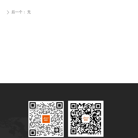
后一个：
无
ꄲ