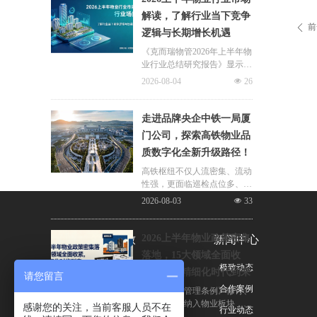
片区化托管成为主流模式，政
解读，了解行业当下竞争
企协同搭建长效运营机制，依
前
ꄴ
逻辑与长期增长机遇
托社区增值服务反哺基础物业
服务，形成可持续经营闭环。
《克而瑞物管2026年上半年物
业行业总结研究报告》显示，
新房交付规模持续收缩，存量
2026-08-04
넶
26
老旧、微型小区治理成为行业
最大课题。以上海为标杆，全
国超16座城市落地团购物业、
走进品牌央企中铁一局厦
连片治理、政企协同新模式，
门公司，探索高铁物业品
破解小区体量小、收费低、运
质数字化全新升级路径！
营亏损、无人接管难题。
高铁枢纽不仅人流密集、流动
性强，更面临巡检点位多、频
次高、覆盖广、标准严等多重
2026-08-03
넶
33
挑战，极致科技结合中铁一局
厦门公司的实际运营情况，为
其打造适配高铁业务场景的数
2026上半年物业政策密集
关于极致
新闻中心
字化品质运营方案：通过搭建
落地，15大领域全面收
标准库量化作业细则，按需动
公司简介
极致动态
紧，合规精细化时代到来
态调整春运、节假日等特殊时
请您留言
段的巡检需求，依托照片墙留
荣誉与资质
合作案例
伴随《物业管理条例》修订、
存巡检实景，杜绝作弊、敷衍
十五五规划纳入物业板块，行
感谢您的关注，当前客服人员不在
联系我们
行业动态
巡检；借助任务日历直观了解
业彻底告别野蛮扩张模式，合