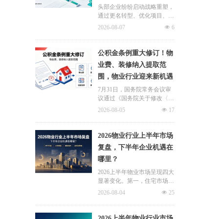
头部企业纷纷启动战略重塑，
通过更名转型、优化项目、升
级服务、挖掘增值收入等多重
2026-08-07
넶
6
举措，主动适应新市场环境，
一系列经营动作，也为行业下
半年发展指明方向。
公积金条例重大修订！物
业费、装修纳入提取范
围，物业行业迎来新机遇
7月31日，国务院常务会议审
议通过《国务院关于修改〈住
房公积金管理条例〉的决定
2026-08-05
넶
17
(草案)》，住房公积金提取场
景迎来历史性扩容。提取情形
由原有6种拓展至9种，新增装
2026物业行业上半年市场
修自住住房、支付自住住房物
复盘，下半年企业机遇在
业费两大民生场景，同时设置
哪里？
兜底条款支持其他合规住房消
费。这项顶层政策调整，不仅
2026上半年物业市场呈现四大
惠及亿万缴存职工，也将深度
显著变化。第一，住宅市场全
影响存量时代的物业服务行
面进入存量化周期，老旧小区
2026-08-04
넶
25
业。
连片托管成为稳定增量来源。
零散老旧小区运营成本高、单
独经营难以盈利，连片整合、
2026上半年物业行业市场