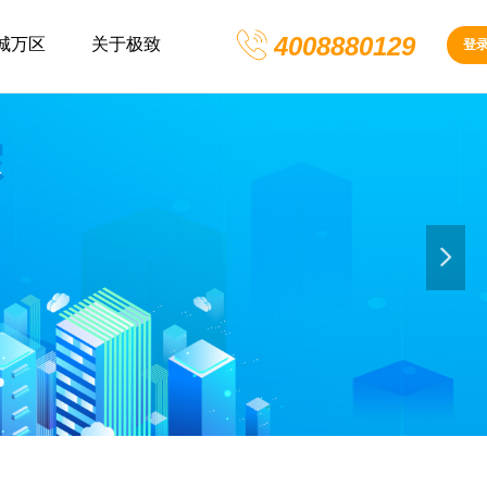
4008880129
城万区
关于极致
登
넲