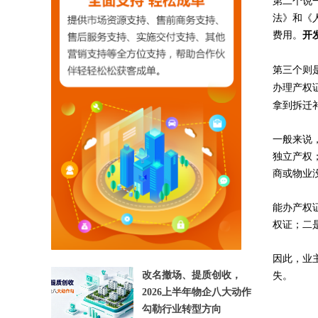
第二个说
法》和《
费用。
开
第三个则
办理产权
拿到拆迁
一般来说
独立产权
【相关文章推荐】
商或物业
能办产权
权证；二
因此，业
改名撤场、提质创收，
失。
2026上半年物企八大动作
勾勒行业转型方向