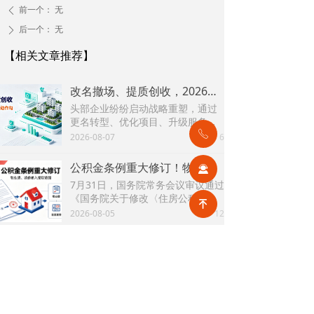
前一个：
无
ꄴ
后一个：
无
ꄲ
【相关文章推荐】
改名撤场、提质创收，2026上半年物企八大动作勾勒行业转型方向
头部企业纷纷启动战略重塑，通过
更名转型、优化项目、升级服务、
挖掘增值收入等多重举措，主动适
ꂅ
2026-08-07
6
넶
应新市场环境，一系列经营动作，
也为行业下半年发展指明方向。
公积金条例重大修订！物业费、装修纳入提取范围，物业行业迎来新机遇
끤
7月31日，国务院常务会议审议通过
《国务院关于修改〈住房公积金管
녠
理条例〉的决定(草案)》，住房公积
2026-08-05
12
넶
金提取场景迎来历史性扩容。提取
情形由原有6种拓展至9种，新增装
2026物业行业上半年市场复盘，下半年企业机遇在哪里？
修自住住房、支付自住住房物业费
2026上半年物业市场呈现四大显著
两大民生场景，同时设置兜底条款
变化。第一，住宅市场全面进入存
支持其他合规住房消费。这项顶层
量化周期，老旧小区连片托管成为
2026-08-04
19
政策调整，不仅惠及亿万缴存职
넶
稳定增量来源。零散老旧小区运营
工，也将深度影响存量时代的物业