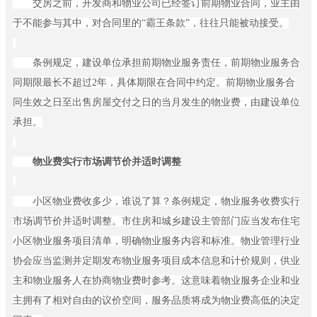
交房之前，开发商和物业公司已经签订前期物业合同，业主由
社
区
于不能参与其中，对合同里
的
“
霸王条
款
”
，往往只能被动接受。
ꀉ
智
条例规定，建设单位承担前期物业服务责任，前期物业服务合
慧
园
同期限最长不超
过
2
年，具体期限在合同中约定。前期物业服务合
区
同生效之日至出售房屋交付之日的当月发生的物业费，由建设单位
ꀉ
承担。
未
来
社
物业费实行市场调节价并适时调整
区
ꀉ
小区物业费收多少，谁说了算？条例规定，物业服务收费实行
数
字
市场调节价并适时调整。市住房和城乡建设主管部门应当发布住宅
决
小区物业服务项目清单，明确物业服务内容和标准。物业管理行业
策
协会应当监测并定期发布物业服务项目成本信息和计价规则，供业
ꄁ
产
主和物业服务人在协商物业费时参考。这意味着物业服务企业和业
品
主拥有了相对自由的议价空间，服务品质将成为物业费高低的决定
方