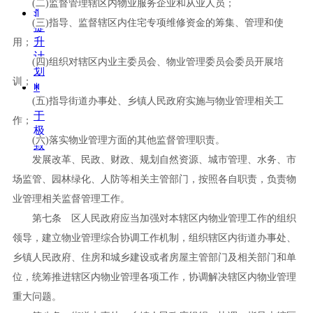
(
二
)
监督管理辖区内物业服务企业和从业人员；
ꀉ
(
三
)
指导、监督辖区内住宅专项维修资金的筹集、管理和使
提
升
用；
计
(
四
)
组织对辖区内业主委员会、物业管理委员会委员开展培
划
训；
ꂐ
关
(
五
)
指导街道办事处、乡镇人民政府实施与物业管理相关工
于
作；
极
(
六
)
落实物业管理方面的其他监督管理职责。
致
发展改革、民政、财政、规划自然资源、城市管理、水务、市
场监管、园林绿化、人防等相关主管部门，按照各自职责，负责物
业管理相关监督管理工作。
第七条 区人民政府应当加强对本辖区内物业管理工作的组织
领导，建立物业管理综合协调工作机制，组织辖区内街道办事处、
乡镇人民政府、住房和城乡建设或者房屋主管部门及相关部门和单
位，统筹推进辖区内物业管理各项工作，协调解决辖区内物业管理
重大问题。