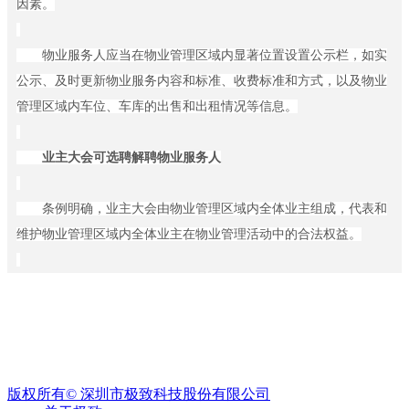
因素。
案
ꀉ
物
物业服务人应当在物业管理区域内显著位置设置公示栏，如实
业
公示、及时更新物业服务内容和标准、收费标准和方式，以及物业
收
费
管理区域内车位、车库的出售和出租情况等信息。
ꁹ
催
业主大会可选聘解聘物业服务人
收
管
理
条例明确，业主大会由物业管理区域内全体业主组成，代表和
ꀉ
维护物业管理区域内全体业主在物业管理活动中的合法权益。
租
赁
经
业主大会可以决定选举或者更换业主委员会委员和候补委员；
营
确定或者调整物业服务方式、服务内容、服务标准和服务价格；选
ꁹ
招
聘、解聘物业服务人或者不再接受事实服务等。
商
管
条例明确规定，业主大会会议依法作出的决定，对本物业管理
理
版权所有©
深圳市极致科技股份有限公司