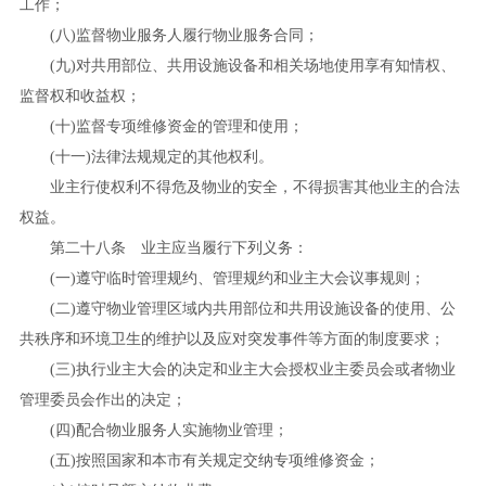
工作；
(
八
)
监督物业服务人履行物业服务合同；
(
九
)
对共用部位、共用设施设备和相关场地使用享有知情权、
监督权和收益权；
(
十
)
监督专项维修资金的管理和使用；
(
十
一
)
法律法规规定的其他权利。
业主行使权利不得危及物业的安全，不得损害其他业主的合法
权益。
第二十八条 业主应当履行下列义务：
(
一
)
遵守临时管理规约、管理规约和业主大会议事规则；
(
二
)
遵守物业管理区域内共用部位和共用设施设备的使用、公
共秩序和环境卫生的维护以及应对突发事件等方面的制度要求；
(
三
)
执行业主大会的决定和业主大会授权业主委员会或者物业
管理委员会作出的决定；
(
四
)
配合物业服务人实施物业管理；
(
五
)
按照国家和本市有关规定交纳专项维修资金；