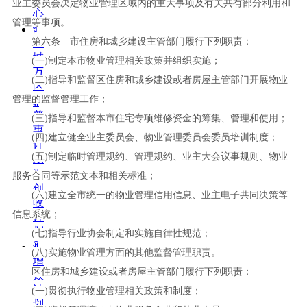
业主委员会决定物业管理区域内的重大事项及有关共有部分利用和
心
管理等事项。
ꄁ
第六条 市住房和城乡建设主管部门履行下列职责：
百
城
(
一
)
制定本市物业管理相关政策并组织实施；
万
(
二
)
指导和监督区住房和城乡建设或者房屋主管部门开展物业
区
管理的监督管理工作；
ꀉ
普
(
三
)
指导和监督本市住宅专项维修资金的筹集、管理和使用；
惠
(
四
)
建立健全业主委员会、物业管理委员会委员培训制度；
计
(
五
)
制定临时管理规约、管理规约、业主大会议事规则、物业
划
ꀉ
服务合同等示范文本和相关标准；
创
(
六
)
建立全市统一的物业管理信用信息、业主电子共同决策等
收
信息系统；
计
划
(
七
)
指导行业协会制定和实施自律性规范；
ꀉ
(
八
)
实施物业管理方面的其他监督管理职责。
增
区住房和城乡建设或者房屋主管部门履行下列职责：
效
计
(
一
)
贯彻执行物业管理相关政策和制度；
划