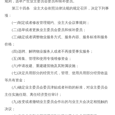
规则，选举产生业主委员会委员和候补委员。
第三十四条 业主大会依照法律法规的规定召开，决定下列事
项：
(
一
)
制定或者修改管理规约、业主大会议事规则；
(
二
)
选举或者更换业主委员会委员和候补委员；
(
三
)
确定或者调整物业服务方式、服务内容、服务标准和服务
价格；
(
四
)
选聘、解聘物业服务人或者不再接受事实服务；
(
五
)
筹集、管理和使用专项维修资金；
(
六
)
申请改建、重建建筑物及其附属设施；
(
七
)
决定共用部分的经营方式，管理、使用共用部分经营收益
等共有资金；
(
八
)
确定业主委员会委员津贴或者补助的标准，对业主委员会
主任实施任期、离任经济责任审计；
(
九
)
改变或者撤销业主委员会作出的与业主大会决定相抵触的
决议；