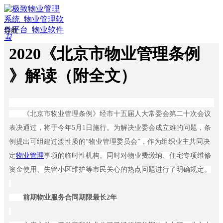
导航
끀
ꁲ
2020《北京市物业管理条例
ꀇ
首
》解读（附全文）
页
ꄁ
行
业
《北京市物业管理条例》经市十五届人大常委会第二十次会议
方
表决通过，将于今
年
5
月
1
日施行。为解决业委会成立难的问题，条
案
例提出可组建过渡性质
的
“
物业管理委员
会
”
，作为组织业主共同决
ꀉ
智
定
物业管理
事项的临时性机构。同时对物业费缴纳、住宅专项维修
慧
资金使用、失管小区维护等市民关心的热点问题进行了明确规定。
物
业
ꀉ
前期物业服务合同期限最
长
2
年
智
慧