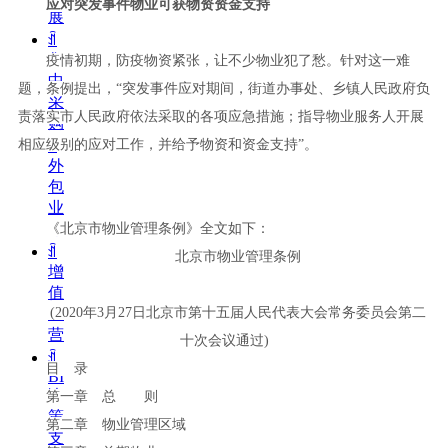
应对突发事件物业可获物资资金支持
展
ꀉ
集
疫情初期，防疫物资紧张，让不少物业犯了愁。针对这一难
中
题，条例提出
，
“
突发事件应对期间，街道办事处、乡镇人民政府负
采
责落实市人民政府依法采取的各项应急措施；指导物业服务人开展
购
相应级别的应对工作，并给予物资和资金支
持
”
。
ꀉ
外
包
业
务
《北京市物业管理条例》全文如下：
ꀉ
北京市物业管理条例
增
值
(202
0
年
3
月
2
7
日北京市第十五届人民代表大会常务委员会第二
运
营
十次会议通
过
)
ꀉ
目 录
BI
决
第一章 总 则
策
第二章 物业管理区域
支