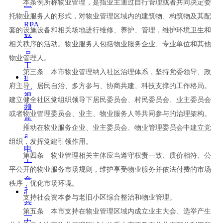
本条例所称物业管理，是指业主通过自行管理或者共同决定委
圈
ꀉ
托物业服务人的形式，对物业管理区域内的建筑物、构筑物及其配
RPA
套的设施设备和相关场地进行维修、养护、管理，维护环境卫生和
数
相关秩序的活动。物业服务人包括物业服务企业、专业单位和其他
字
员
物业管理人。
工
第三条 本市物业管理纳入社区治理体系，坚持党委领导、政
ꀉ
府主导、居民自治、多方参与、协商共建、科技支撑的工作格局。
AI
视
建立健全社区党组织领导下居民委员会、村民委员会、业主委员会
频
或者物业管理委员会、业主、物业服务人等共同参与的治理架构。
监
控
推动在物业服务企业、业主委员会、物业管理委员会中建立党
ꀉ
组织，发挥党建引领作用。
电
第四条 物业管理相关主体应当遵守权责一致、质价相符、公
子
签
平公开的物业服务市场规则，维护享受物业服务并依法付费的市场
章
秩序，优化市场环境。
ꄁ
支持社会资本参与老旧小区综合整治和物业管理。
共
第五条 本市支持在物业管理区域内成立业主大会、选举产生
享
中