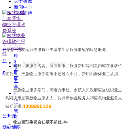
关于极致
区域内的全体业主具有约束力。
ꁹ
新闻中心
租
技术支持
赁
失管小区建立应急物业服务机制
管
理
ꁹ
条例提出，物业管理区域突发失管状态时，街道办事处、乡镇
合
人民政府应当组织有关单位确定应急物业服务人，提供供水、垃圾
同
녠
清运、电梯运行等维持业主基本生活服务事项的应急服务。
管
理
끤
ꀉ
极致小助手 扫描关注公众号
同时，将服务内容、服务期限、服务费用等相关内容在显著位
电
人
脑
ꂅ
置公示。应急物业服务期限不超过六个月，费用由全体业主承担。
力
版
共
享
应急物业服务期间，街道办事处、乡镇人民政府应当组织业主
ꁹ
共同决定选聘新物业服务人，协调新物业服务人和应急物业服务人
招
聘
4008880129
做好交接。
售前电话：
管
公开课
理
售后电话：400 888 7266
物业管理委员会任期不超
过
3
年
ꁹ
网站地图