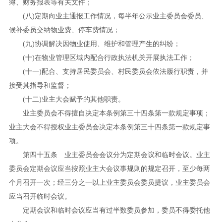
簿、财务报表等有关文件；
(
八
)
定期向业主通报工作情况，每半年公示业主委员会委员、
候补委员交纳物业费、停车费情况；
(
九
)
协调解决因物业使用、维护和管理产生的纠纷；
(
十
)
在物业管理区域内配合行政执法机关开展执法工作；
(
十
一
)
配合、支持居民委员会、村民委员会依法履行职责，并
接受其指导和监督；
(
十
二
)
业主大会赋予的其他职责。
业主委员会不得擅自决定本条例第三十四条第一款规定事项；
业主大会不得授权业主委员会决定本条例第三十四条第一款规定事
项。
第四十五条 业主委员会会议分为定期会议和临时会议。业主
委员会定期会议应当按照业主大会议事规则的规定召开，至少每两
个月召开一次；经三分之一以上业主委员会委员提议，业主委员会
应当召开临时会议。
定期会议和临时会议应当有过半数委员参加，委员不得委托他