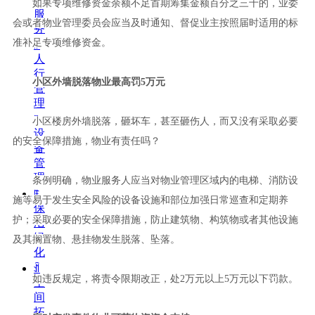
如果专项维修资金余额不足首期筹集金额百分之三十的，业委
服
会或者物业管理委员会应当及时通知、督促业主按照届时适用的标
务
准补足专项维修资金。
ꁹ
人
行
小区外墙脱落物业最高
罚
5
万元
管
理
ꁹ
小区楼房外墙脱落，砸坏车，甚至砸伤人，而又没有采取必要
设
的安全保障措施，物业有责任吗？
备
管
理
条例明确，物业服务人应当对物业管理区域内的电梯、消防设
ꁹ
施等易于发生安全风险的设备设施和部位加强日常巡查和定期养
保
护；采取必要的安全保障措施，防止建筑物、构筑物或者其他设施
洁
绿
及其搁置物、悬挂物发生脱落、坠落。
化
ꀉ
如违反规定，将责令限期改正，
处
2
万元以
上
5
万元以下罚款。
空
间
拓