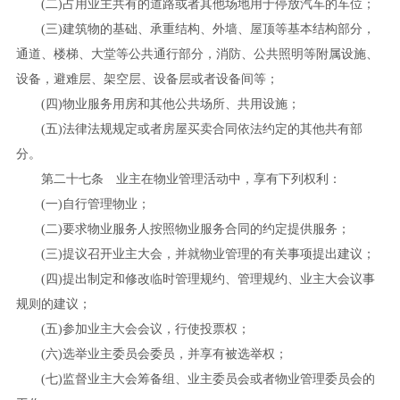
(
二
)
占用业主共有的道路或者其他场地用于停放汽车的车位；
(
三
)
建筑物的基础、承重结构、外墙、屋顶等基本结构部分，
通道、楼梯、大堂等公共通行部分，消防、公共照明等附属设施、
设备，避难层、架空层、设备层或者设备间等；
(
四
)
物业服务用房和其他公共场所、共用设施；
(
五
)
法律法规规定或者房屋买卖合同依法约定的其他共有部
分。
第二十七条 业主在物业管理活动中，享有下列权利：
(
一
)
自行管理物业；
(
二
)
要求物业服务人按照物业服务合同的约定提供服务；
(
三
)
提议召开业主大会，并就物业管理的有关事项提出建议；
(
四
)
提出制定和修改临时管理规约、管理规约、业主大会议事
规则的建议；
(
五
)
参加业主大会会议，行使投票权；
(
六
)
选举业主委员会委员，并享有被选举权；
(
七
)
监督业主大会筹备组、业主委员会或者物业管理委员会的