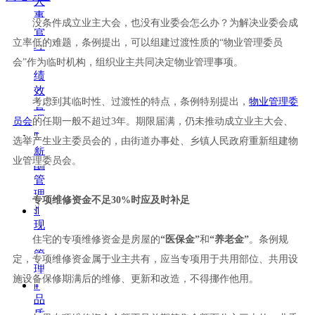
人
事
没条件成立业主大会，也没有业委会怎么办？为解决业委会成
管
立率低的难题，条例提出，可以组建过渡性质
的
“
物业管理委员
理
ꁹ
会
”
作为临时机构，组织业主共同决定物业管理事项。
绩
效
考虑到其临时性、过渡性的特点，条例特别提出，
物业管理委
管
理
员会
的任期一般不超
过
3
年。期限届满，仍未推动成立业主大会、
ꁹ
选举产生业主委员会的，由街道办事处、乡镇人民政府重新组建物
薪
业管理委员会。
酬
管
理
专项维修资金不
足
30
%
时应及时补足
ꀉ
现
场
住宅的专项维修资金是房屋
的
“
医保
金
”
和
“
养老
金
”
。条例规
管
定，专项维修资金属于业主共有，应当专项用于共用部位、共用设
理
施设备保修期满后的维修、更新和改造，不得挪作他用。
ꁹ
品
质