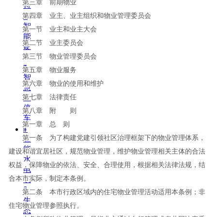
第三章 前期物业
持
第四章 业主、业主组织和物业管理委员会
ꀉ
智
第一节 业主和业主大会
能
第二节 业主委员会
硬
件
第三节 物业管理委员会
ꁹ
第五章 物业服务
智
第六章 物业的使用和维护
慧
第七章 法律责任
云
停
第八章 附 则
车
第一章 总 则
ꁹ
第一条 为了构建党建引领社区治理框架下的物业管理体系，
智
能
建设和谐宜居社区，规范物业管理，维护物业管理相关主体的合法
水
权益，保障物业的依法、安全、合理使用，根据相关法律法规，结
电
合本市实际，制定本条例。
表
ꄁ
第二条 本市行政区域内的住宅物业管理活动适用本条例；非
生
住宅物业管理参照执行。
态