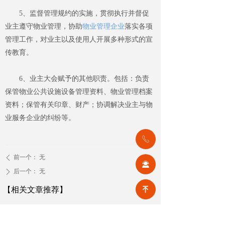
5
、监督管理规约的实施，贯彻执行并督促
业主遵守物业管理，协助
物业管理企业
落实各项
管理工作，对业主以及使用人开展多种形式的宣
传教育。
6
、业主大会赋予的其他职责。包括：负责
保管物业公共设施设备管理资料、物业管理档案
资料；保管有关印章、财产；协调解决业主与物
业服务企业的纠纷等。
ꂅ
前一个：
无
ꄴ
끤
后一个：
无
ꄲ
【相关文章推荐】
녠
改名撤场、提质创收，2026上半年物企八大动作勾勒行业转型方向